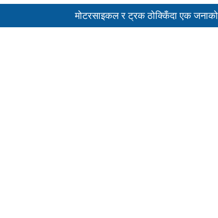
मोटरसाइकल र ट्रक ठोक्किँदा एक जनाको मृत्य
पहिरो र बाढीका कारण देशका विभिन्न राजमार्ग 