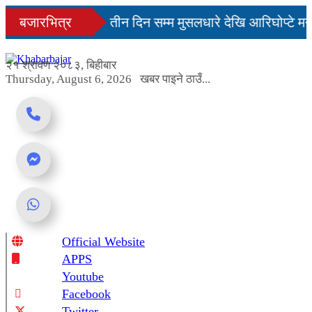
Skip
नमै सहज हुन्छ’
बजारभित्र
तीन दिन सम्म मुसलधारे देखि आरिघोप्टे मन
to
content
ा यस्तो छ...
२१ श्रावण २०८३, बिहीबार
Thursday, August 6, 2026
खबर पाइने ठाउँ...
Official Website
Online News Portal
APPS
Youtube
Facebook
Twitter