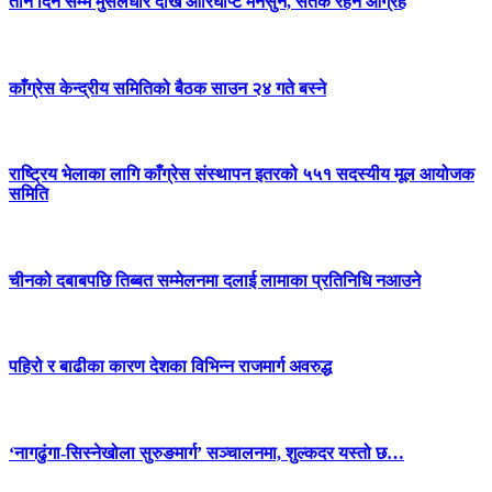
तीन दिन सम्म मुसलधारे देखि आरिघोप्टे मनसुन, सतर्क रहन आग्रह
काँग्रेस केन्द्रीय समितिको बैठक साउन २४ गते बस्ने
राष्ट्रिय भेलाका लागि काँग्रेस संस्थापन इतरको ५५१ सदस्यीय मूल आयोजक
समिति
चीनको दबाबपछि तिब्बत सम्मेलनमा दलाई लामाका प्रतिनिधि नआउने
पहिरो र बाढीका कारण देशका विभिन्न राजमार्ग अवरुद्ध
‘नागढुंगा-सिस्नेखोला सुरुङमार्ग’ सञ्चालनमा, शुल्कदर यस्तो छ…