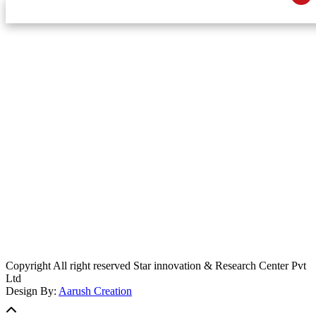
स्टार इन्नोभेसन एण्ड रिसर्च सेन्टर प्रा.लि.द्वारा सञ्चालित
इमेल:
info@khabarbajar.com
फोन:
९८५८०५०००७, ९८०३९५०००७
सूचना विभाग दर्ता:
३०७०/०७८-०७९
सम्पादकः
डम्बर खड्का
व्यवस्थापक:
चन्द्रबहादुर ओली
लेखापाल:
अनिल चौधरी
कार्यकारी सम्पादकः
सिर्जना बुढाथोकी
जनसम्पर्क अधिकारीः
लक्ष्मण ओली
मार्केटरः
दिवश खत्री
Copyright All right reserved Star innovation & Research Center Pvt
Ltd
Design By:
Aarush Creation