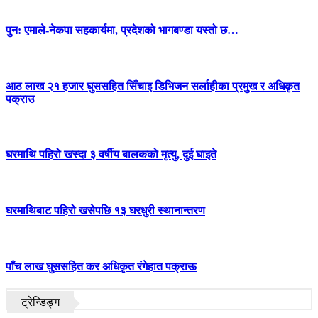
पुन: एमाले-नेकपा सहकार्यमा, प्रदेशको भागबण्डा यस्तो छ…
आठ लाख २१ हजार घुससहित सिँचाइ डिभिजन सर्लाहीका प्रमुख र अधिकृत
पक्राउ
घरमाथि पहिरो खस्दा ३ वर्षीय बालकको मृत्यु, दुई घाइते
घरमाथिबाट पहिरो खसेपछि १३ घरधुरी स्थानान्तरण
पाँच लाख घुससहित कर अधिकृत रंगेहात पक्राऊ
ट्रेन्डिङ्ग