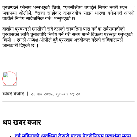
प्रचण्डले फोनमा भन्नभएको थियो, “एमसीसीमा तपाईंले निर्णय नगरी भएन ।”
जवाफमा ओलीले, “सत्ता साझेदार दलहरुबीच साझा धारणा बनेलगत्तै आफ्नो
पार्टीले निर्णय सार्वजनिक गर्छ” भन्नुभएको छ ।
वार्तामा प्रचण्डले एमसीसी सबै दलको सहमतिमा पास गर्ने वा सर्वसम्मतीको
प्रयासका लागि चुनावपछि निर्णय गर्ने गरी समय माग्ने विकल्प प्रस्तुत गर्नुभएको
थियो । एमाले अध्यक्ष ओलीले दुवै प्रस्ताव अस्वीकार गरेको सचिवालयले
जानकारी दिएको छ ।
खबर बजार
।
२८ माघ २०७८, शुक्रबार ०९:२०
"
थप खबर बजार
दुई महिनाको अवधिमा तेस्राे पटक पेट्रोलियम पदार्थमा मूल्य