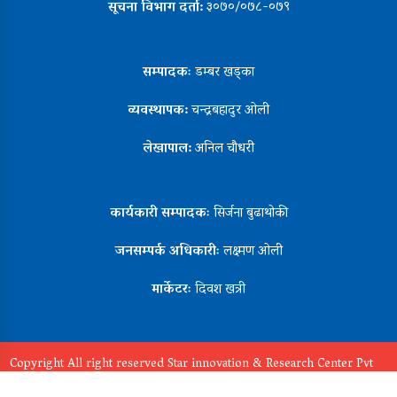
सूचना विभाग दर्ता:
३०७०/०७८-०७९
सम्पादकः
डम्बर खड्का
व्यवस्थापक:
चन्द्रबहादुर ओली
लेखापाल:
अनिल चौधरी
कार्यकारी सम्पादकः
सिर्जना बुढाथोकी
जनसम्पर्क अधिकारीः
लक्ष्मण ओली
मार्केटरः
दिवश खत्री
Copyright All right reserved Star innovation & Research Center Pvt
Ltd