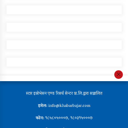
स्टार इन्नोभेसन एण्ड रिसर्च सेन्टर प्रा.लि.द्वारा सञ्चालित
इमेल:
info@khabarbajar.com
फोन:
९८५८०५०००७, ९८०३९५०००७