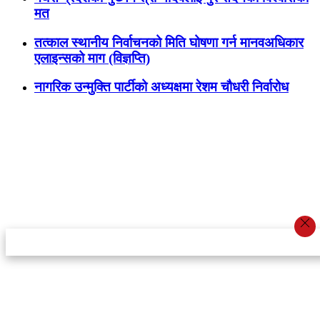
मत
तत्काल स्थानीय निर्वाचनको मिति घोषणा गर्न मानवअधिकार
एलाइन्सको माग (विज्ञप्ति)
नागरिक उन्मुक्ति पार्टीको अध्यक्षमा रेशम चौधरी निर्वारोध
स्टार इन्नोभेसन एण्ड रिसर्च सेन्टर प्रा.लि.द्वारा सञ्चालित
इमेल:
info@khabarbajar.com
फोन:
९८५८०५०००७, ९८०३९५०००७