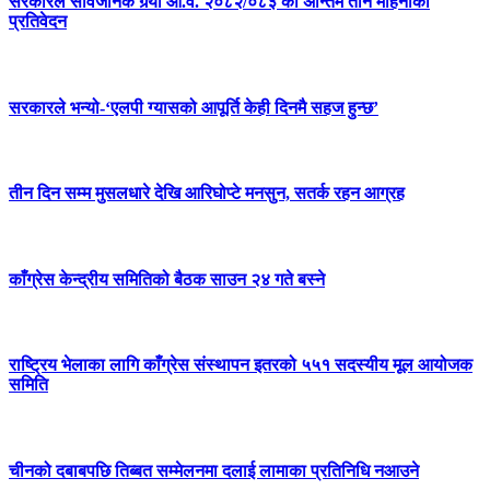
सरकारले सार्वजनिक गर्‍यो आ.व. २०८२/०८३ को अन्तिम तीन महिनाको
प्रतिवेदन
सरकारले भन्यो-‘एलपी ग्यासको आपूर्ति केही दिनमै सहज हुन्छ’
तीन दिन सम्म मुसलधारे देखि आरिघोप्टे मनसुन, सतर्क रहन आग्रह
काँग्रेस केन्द्रीय समितिको बैठक साउन २४ गते बस्ने
राष्ट्रिय भेलाका लागि काँग्रेस संस्थापन इतरको ५५१ सदस्यीय मूल आयोजक
समिति
चीनको दबाबपछि तिब्बत सम्मेलनमा दलाई लामाका प्रतिनिधि नआउने