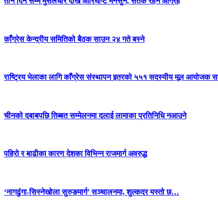
तीन दिन सम्म मुसलधारे देखि आरिघोप्टे मनसुन, सतर्क रहन आग्रह
काँग्रेस केन्द्रीय समितिको बैठक साउन २४ गते बस्ने
राष्ट्रिय भेलाका लागि काँग्रेस संस्थापन इतरको ५५१ सदस्यीय मूल आयोजक स
चीनको दबाबपछि तिब्बत सम्मेलनमा दलाई लामाका प्रतिनिधि नआउने
पहिरो र बाढीका कारण देशका विभिन्न राजमार्ग अवरुद्ध
‘नागढुंगा-सिस्नेखोला सुरुङमार्ग’ सञ्चालनमा, शुल्कदर यस्तो छ…