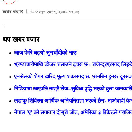
खबर बजार
।
१७ फाल्गुन २०७९, बुधबार १४:०३
"
थप खबर बजार
आज फेरि घट्यो सुनचाँदीको भाउ
भ्रष्टाचारीमाथि डोजर चलाउने इच्छा छ : राजेन्द्रप्रसाद लिङ्द
एनसेलको शेयर खरिद मूल्य शंकास्पद छ, छानबिन हुन्छ: दूरसञ
मिडियामा आएपछि मात्रै सेवा–सुविधा वृद्धि भएको कुरा जानकार
लडाकु शिविरमा आर्थिक अनियमितता भएको छैनः माओवादी केन्
नेपाल ‘ए’ काे लगातार दाेस्राे जीत, अमेरिका ३ विकेटले पराजि