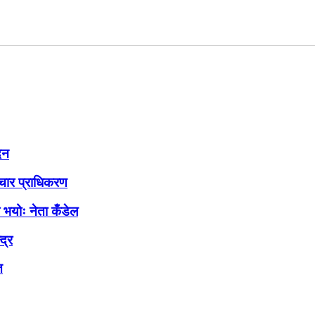
ेन
्चार प्राधिकरण
ी भयोः नेता कँडेल
द्र
त