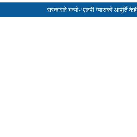
सरकारले भन्यो-‘एलपी ग्यासको आपूर्ति केही दिनम
पुन: एमाले-नेकपा सहकार्यमा, प्रदेशको भागबण्डा 