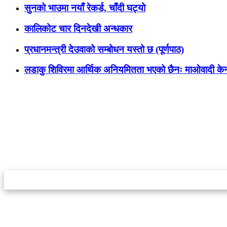
सुनको भाउमा नयाँ रेकर्ड, चाँदी घट्यो
कालिकोट चार दिनदेखी अन्धकार
प्रधानमन्त्री देउवाको सम्बोधन यस्तो छ (पूर्णपाठ)
लडाकु शिविरमा आर्थिक अनियमितता भएको छैनः माओवादी केन्
स्टार इन्नोभेसन एण्ड रिसर्च सेन्टर प्रा.लि.द्वारा सञ्चालित
इमेल:
info@khabarbajar.com