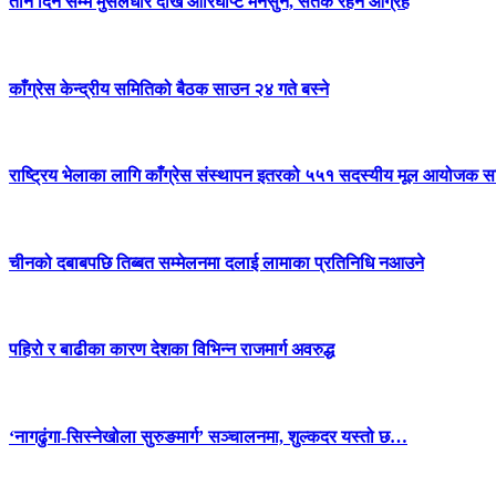
तीन दिन सम्म मुसलधारे देखि आरिघोप्टे मनसुन, सतर्क रहन आग्रह
काँग्रेस केन्द्रीय समितिको बैठक साउन २४ गते बस्ने
राष्ट्रिय भेलाका लागि काँग्रेस संस्थापन इतरको ५५१ सदस्यीय मूल आयोजक स
चीनको दबाबपछि तिब्बत सम्मेलनमा दलाई लामाका प्रतिनिधि नआउने
पहिरो र बाढीका कारण देशका विभिन्न राजमार्ग अवरुद्ध
‘नागढुंगा-सिस्नेखोला सुरुङमार्ग’ सञ्चालनमा, शुल्कदर यस्तो छ…