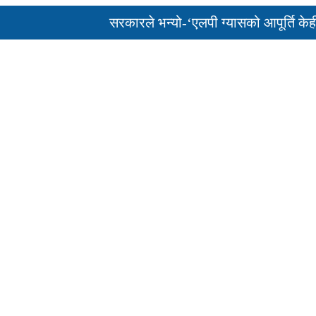
सरकारले भन्यो-‘एलपी ग्यासको आपूर्ति केही दिनम
पुन: एमाले-नेकपा सहकार्यमा, प्रदेशको भागबण्डा 