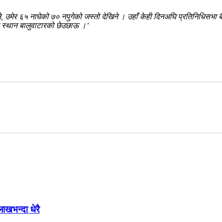
े, उमेर ६५ नाघेको ७० नपुगेको जस्तो देखिने । उहाँ केही दिनअघि प्रतिनिधिसभा बै
को स्थान बालुवाटारको छेउछाऊ ।’
खभन्दा धेरै