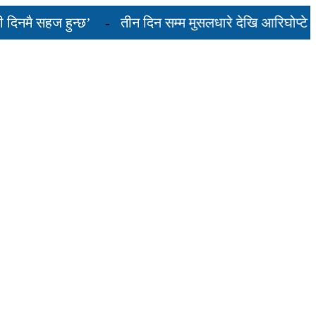
ै सहज हुन्छ’
तीन दिन सम्म मुसलधारे देखि आरिघोप्टे मनसु
यस्तो छ...