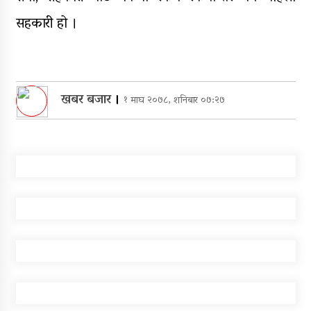
सहकारी हो ।
खबर बजार
।
१ माघ २०७८, शनिबार ०७:२७