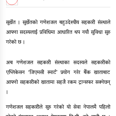
पक्राउ
घरमाथि पहिरो खस्दा ३ वर्षीय बालकको
मृत्यु, दुई घाइते
सुर्खेत । सुर्खेतको गणेशजल बहुउदेश्यीय सहकारी संस्थाले
घरमाथिबाट पहिरो खसेपछि १३ घरधुरी
आफ्ना सदस्यलाई प्रविधिमा आधारित थप नयाँ सुविधा सुरु
स्थानान्तरण
गरेको छ ।
पाँच लाख घुससहित कर अधिकृत
रंगेहात पक्राऊ
अब गणेशजल सहकारी संस्थाका सदस्यले सहकारीको
एप्लिकेसन ‘जिएमसी स्मार्ट’ प्रयोग गरेर बैंक खाताबाट
आफ्नो सहकारीको खातामा सहजै रकम ट्रान्सफर सक्नेछन्
।
गणेशजल सहकारीले सुरु गरेको यो सेवा नेपालमै पहिलो