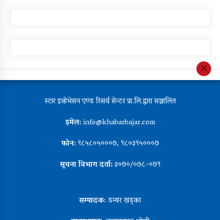
स्टार इन्नोभेसन एण्ड रिसर्च सेन्टर प्रा.लि.द्वारा सञ्चालित
इमेल:
info@khabarbajar.com
फोन:
९८५८०५०००७, ९८०३९५०००७
सूचना विभाग दर्ता:
३०७०/०७८-०७९
सम्पादकः
डम्बर खड्का