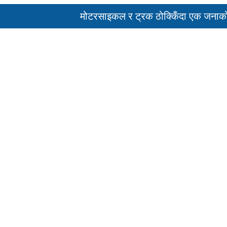
मोटरसाइकल र ट्रक ठोक्किँदा एक जनाको मृत्यु
पहिरो र बाढीका कारण देशका विभिन्न राजमार्ग अ