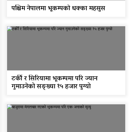
पश्चिम नेपालमा भूकम्पको धक्का महसुस
टर्की र सिरियामा भूकम्पमा परि ज्यान
गुमाउनेको सङ्ख्या १५ हजार पुग्यो