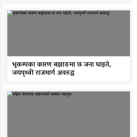
भूकम्पका कारण बझाङमा छ जना घाइते,
जयपृथ्वी राजमार्ग अवरुद्ध