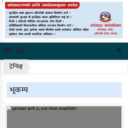
राष्ट्रिय भेलाका लागि काँग्रेस संस्थापन
इतरको ५५१ सदस्यीय मूल आयोजक
समिति
चीनको दबाबपछि तिब्बत सम्मेलनमा
दलाई लामाका प्रतिनिधि नआउने
पहिरो र बाढीका कारण देशका विभिन्न
ट्रेन्डिङ्ग
राजमार्ग अवरुद्ध
‘नागढुंगा-सिस्नेखोला सुरुङमार्ग’
भूकम्प
सञ्चालनमा, शुल्कदर यस्तो छ…
पुन: एमाले-नेकपा सहकार्यमा, प्रदेशको
भागबण्डा यस्तो छ…
आठ लाख २१ हजार घुससहित सिँचाइ