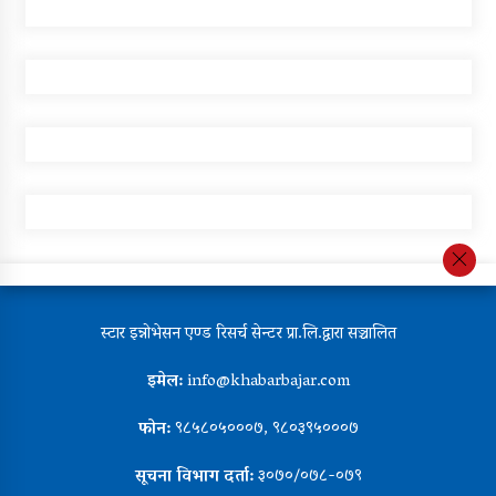
स्टार इन्नोभेसन एण्ड रिसर्च सेन्टर प्रा.लि.द्वारा सञ्चालित
इमेल:
info@khabarbajar.com
फोन:
९८५८०५०००७, ९८०३९५०००७
सूचना विभाग दर्ता:
३०७०/०७८-०७९