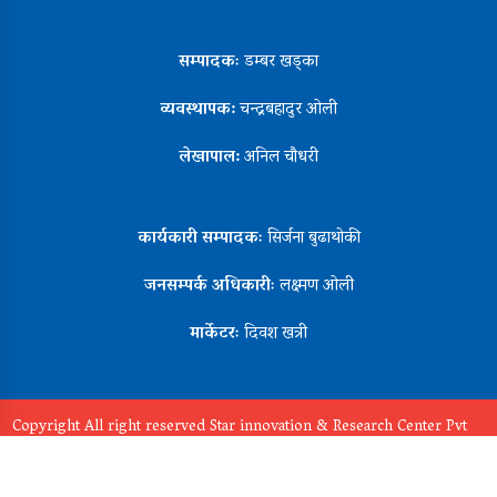
सम्पादकः
डम्बर खड्का
व्यवस्थापक:
चन्द्रबहादुर ओली
लेखापाल:
अनिल चौधरी
कार्यकारी सम्पादकः
सिर्जना बुढाथोकी
जनसम्पर्क अधिकारीः
लक्ष्मण ओली
मार्केटरः
दिवश खत्री
Copyright All right reserved Star innovation & Research Center Pvt
Ltd
Design By:
Aarush Creation