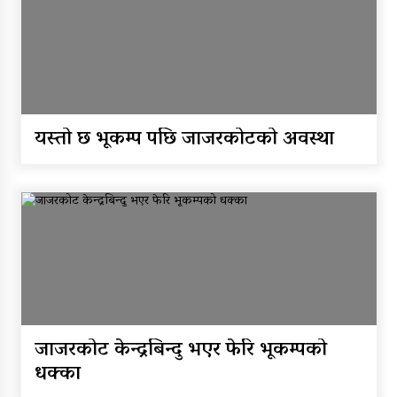
यस्तो छ भूकम्प पछि जाजरकोटको अवस्था
जाजरकोट केन्द्रबिन्दु भएर फेरि भूकम्पको
धक्का