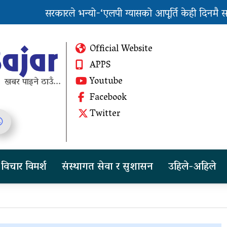
सरकारले भन्यो-‘एलपी ग्यासको आपूर्ति केही दिनमै सहज
पुन: एमाले-नेकपा सहकार्यमा, प्रदेशको भागबण्डा यस्त
Official Website
APPS
Youtube
खबर पाइने ठाउँ...
Facebook
तीन दिन सम्म मुसलधारे देखि
Twitter
आरिघोप्टे मनसुन, सतर्क रहन
आग्रह
चीनको दबाबपछि तिब्बत
विचार विमर्श
संस्थागत सेवा र सुशासन
उहिले-अहिले
सम्मेलनमा दलाई लामाका
प्रतिनिधि नआउने
पुन: एमाले-नेकपा सहकार्यमा,