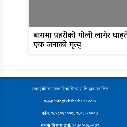
बारामा प्रहरीको गोली लागेर घाइत
एक जनाको मृत्यु
स्टार इन्नोभेसन एण्ड रिसर्च सेन्टर प्रा.लि.द्वारा सञ्चालित
इमेल:
info@khabarbajar.com
फोन:
९८५८०५०००७, ९८०३९५०००७
सूचना विभाग दर्ता:
३०७०/०७८-०७९