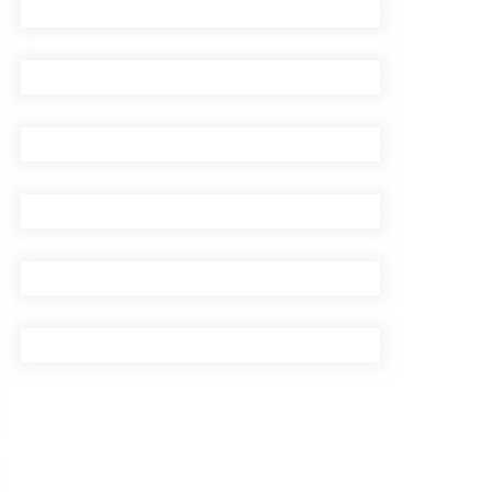
सिँचाइ डिभिजन सर्लाहीका
प्रमुख र अधिकृत पक्राउ
पाँच लाख घुससहित कर
अधिकृत रंगेहात पक्राऊ