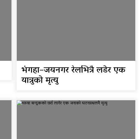
भंगहा–जयनगर रेलभित्रै लडेर एक
यात्रुको मृत्यु