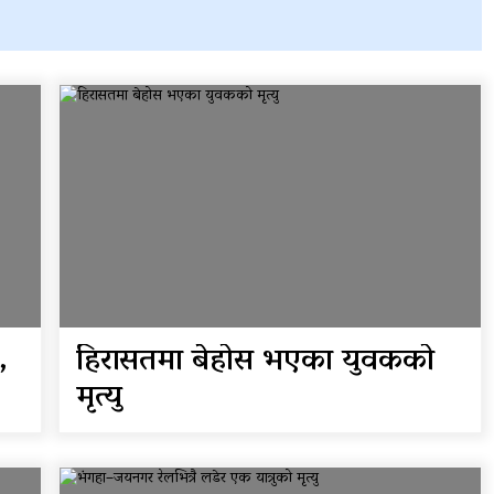
प्रदेशको भागबण्डा यस्तो छ…
य
घरमाथिबाट पहिरो खसेपछि १३
घरधुरी स्थानान्तरण
,
हिरासतमा बेहोस भएका युवकको
मृत्यु