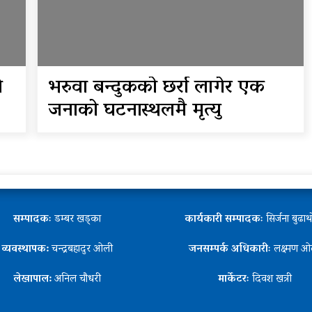
े
भरुवा बन्दुकको छर्रा लागेर एक
जनाको घटनास्थलमै मृत्यु
सम्पादकः
डम्बर खड्का
कार्यकारी सम्पादकः
सिर्जना बुढा
व्यवस्थापक:
चन्द्रबहादुर ओली
जनसम्पर्क अधिकारीः
लक्ष्मण ओ
लेखापाल:
अनिल चौधरी
मार्केटरः
दिवश खत्री