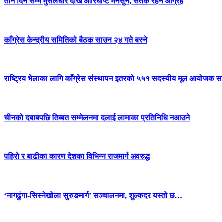
तीन दिन सम्म मुसलधारे देखि आरिघोप्टे मनसुन, सतर्क रहन आग्रह
काँग्रेस केन्द्रीय समितिको बैठक साउन २४ गते बस्ने
राष्ट्रिय भेलाका लागि काँग्रेस संस्थापन इतरको ५५१ सदस्यीय मूल आयोजक स
चीनको दबाबपछि तिब्बत सम्मेलनमा दलाई लामाका प्रतिनिधि नआउने
पहिरो र बाढीका कारण देशका विभिन्न राजमार्ग अवरुद्ध
‘नागढुंगा-सिस्नेखोला सुरुङमार्ग’ सञ्चालनमा, शुल्कदर यस्तो छ…