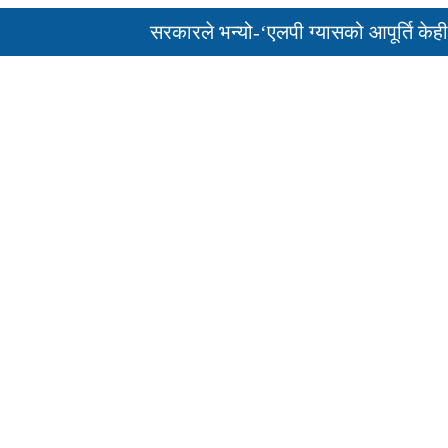
सरकारले भन्यो-‘एलपी ग्यासको आपूर्ति केही दिनमै 
पुन: एमाले-नेकपा सहकार्यमा, प्रदेशको भागबण्डा यस