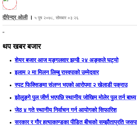
दीपेन्द्र ओली
।
५ पुष २०७८, सोमबार ०३:२६
"
थप खबर बजार
शेयर बजार आज मङ्गलवार झन्डै २४ अङ्कले घट्यो
इलाम २ मा मिलन लिम्बु रास्वपाको उम्मेदवार
स्पट फिक्सिङमा संलग्न भएको आरोपमा २ खेलाडी पक्राउ
झोलुङ्गे पुल जीर्ण भएपछि स्थानीय जोखिम मोलेर पुल तर्न बाध्य
जेठ ४ गते स्थानीय निर्वाचन गर्न आयोगको सिफारिश
सरकार र गौर हत्याकाण्डका पीडित बीचको सम्झौताप्रति जसप