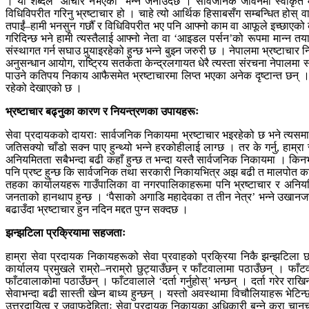
। यो शब्दले ‘आचार नभएको’ भन्ने जनाउँदछ । सार्वजनिक जीवनमा स्वीकृत 
विधिविपरीत गरिनु भ्रष्टाचार हो । चाहे त्यो आर्थिक हिसाबसँग सम्बन्धित होस् व
तपाईं–हामी भनसुन गर्छौँ र विधिविपरीत भए पनि आफ्नो काम वा आफूले इच्छाएको
गरिदिन्छ भने हामी त्यस्तैलाई आफ्नो नेता वा ‘आइडल पर्सन’को रूपमा मान्न तयार
संस्थागत गर्न सघाउ पुर्‍याइरहेको हुन्छ भन्ने बुझ्न जरुरी छ । नेपालमा भ्रष्
अनुसन्धान आयोग, राष्ट्रिय सतर्कता केन्द्रलगायत धेरै त्यस्ता संरचना नेपालमा 
पाउने कतिपय निकाय आफैसमेत भ्रष्टाचारमा लिप्त भएका अनेक दृष्टान्त छन् । 
रहेको देखाएको छ ।
भ्रष्टाचार बढ्नुका कारण र नियन्त्रणका उपायहरूः
सेवा प्रदायकको दायराः सार्वजनिक निकायमा भ्रष्टाचार भइरहेको छ भने त्यसम
जतिसक्यो चाँडो सक्न पाए हुन्थ्यो भन्ने हरकोहीलाई लाग्छ । तर के गर्नु, हा
अनियमितता सबैभन्दा बढी कहाँ हुन्छ त भन्दा यस्तै सार्वजनिक निकायमा । किनभ
पनि प्रष्ट हुन्छ कि सार्वजनिक तथा सरकारी निकायभित्र अझ बढी त मालपोत कार्य
तहका कार्यालयहरू गाउँपालिका वा नगरपालिकाहरूमा पनि भ्रष्टाचार र अनियम
जनताको हानथाप हुन्छ । ‘पैसाको अगाडि महादेवका त तीन नेत्र’ भन्ने उखानजस्तै
बढाउँदा भ्रष्टाचार हुन नदिन मद्दत पुग्न सक्दछ ।
झन्झटिला प्रक्रियामा सहजताः
हाम्रा सेवा प्रदायक निकायहरूको सेवा प्रवाहको प्रक्रिया निकै झन्झटिला छ
कार्यालय प्रमुखले राम्रो–नराम्रो छुट्याउँछन् र फाँटवालामा पठाउँछन् । फा
फाँटवालाकोमा पठाउँछन् । फाँटवालाले ‘दर्ता गर्नुहोस्’ भन्छन् । दर्ता गरेर 
सेवाभन्दा बढी सास्ती खेप्न बाध्य हुन्छन् । यस्तो अवस्थामा विचौलियाहरू भेटि
उत्तरदायित्व र जवाफदेहिताः सेवा प्रदायक निकायका अधिकारी बन्ने कुरा चानचुने