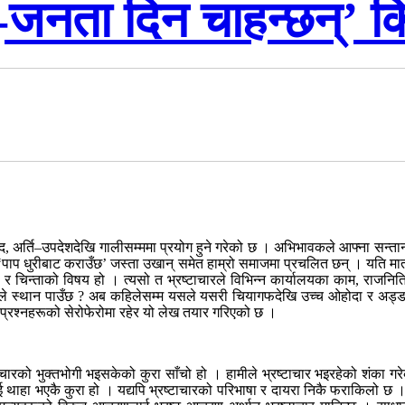
्-जनता दिन चाहन्छन्’ 
वाद, अर्ति–उपदेशदेखि गालीसम्ममा प्रयोग हुने गरेको छ । अभिभावकले आफ्ना सन्तानल
छ’, ‘पाप धुरीबाट कराउँछ’ जस्ता उखान् समेत हाम्रो समाजमा प्रचलित छन् । यति मात्
 चासो र चिन्ताको विषय हो । त्यसो त भ्रष्टाचारले विभिन्न कार्यालयका काम, रा
े स्थान पाउँछ ? अब कहिलेसम्म यसले यसरी चियागफदेखि उच्च ओहोदा र अड्डासम्
नै प्रश्नहरूको सेरोफेरोमा रहेर यो लेख तयार गरिएको छ ।
रष्टाचारको भुक्तभोगी भइसकेको कुरा साँचो हो । हामीले भ्रष्टाचार भइरहेको शंका ग
हा भएकै कुरा हो । यद्यपि भ्रष्टाचारको परिभाषा र दायरा निकै फराकिलो छ । सा