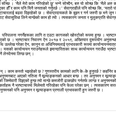
भन्ने सोच्छ । ‘मैले मेरो काम गरिरहेको छु’ भन्ने सोच्दैन, बरु यो सोच्छ कि ‘मैले 
 हौँ र काम पनि यिनै जनताको गर्नुपर्छ ।’ सेवाग्राहीले पनि सोच्छ कि, ‘यत्रो प
ष्टाचारलाई बढवा दिइरहेको छ । सेवाप्रदायकले के बुझ्न र गर्न जरुरी छ भने जु
ाट सेवासुविधा लिने मान्छेको काम हो त्यो । त्यसकारण जनता र मुलुकप्रति सेवाग्
 । परिपालना नगर्नेहरूका लागि त एउटा कागजको खोस्टोको रूपमा हुन्छ । भ्रष्टा
िइएको छ । भ्रष्टाचार निवारण ऐन २०१७ र २०५९, अख्तियार दुरूपयोग अनुसन
उल्लेख गरेका ऐन, कानुन वा अधिनियमलाई प्रभावकारी रूपमा कार्यान्वयनमात्र गरि
न् । यसको कार्यान्वयन गराउनेहरूले इमान्दारिताका साथ कार्यान्वयन गराउँदा भ्रष्ट
नै लेनदेनमा लिप्छ छन् ।
हुन् । काम कस्तो भइरहेको छ ? गुणस्तरीय कामको लागि के–के हुनुपर्छ ? कहाँन
 अनुगमनबाट आएको नतिजा नै मूल्याङ्कनको आधार बन्छ । तर अनुगमन र मूल्याङ्
ो जिम्मेवारी दिइएको हुन्छ त्यो मान्छे कमजोरी ढाकछोप गर्नतर्फ लाग्छ र अनुग
नकर्ताहरू नै भ्रष्टाचारमा मिलेमतो गरिरहेका पनि फेला परेका छन् । त्यसकारण स
अनुगमनको पनि अनुगमन र मूल्याङ्कन प्रणाली प्रभावकारी हुन जरुरी छ ।