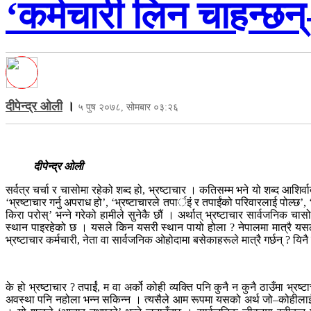
‘कर्मचारी लिन चाहन्छन
दीपेन्द्र ओली
।
५ पुष २०७८, सोमबार ०३:२६
दीपेन्द्र ओली
सर्वत्र चर्चा र चासोमा रहेको शब्द हो, भ्रष्टाचार । कतिसम्म भने यो शब्द आशिर्
‘भ्रष्टाचार गर्नु अपराध हो’, ‘भ्रष्टाचारले तपार्इं र तपाईंको परिवारलाई पोल्
किरा परोस्’ भन्ने गरेको हामीले सुनेकै छौं । अर्थात् भ्रष्टाचार सार्वजनिक
स्थान पाइरहेको छ । यसले किन यसरी स्थान पायो होला ? नेपालमा मात्रै यसल
भ्रष्टाचार कर्मचारी, नेता वा सार्वजनिक ओहोदामा बसेकाहरूले मात्रै गर्छन् ? यि
के हो भ्रष्टाचार ? तपाईं, म वा अर्को कोही व्यक्ति पनि कुनै न कुनै ठाउँमा भ्
अवस्था पनि नहोला भन्न सकिन्न । त्यसैले आम रूपमा यसको अर्थ जो–कोहीलाई था