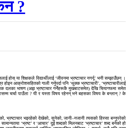
किन ?
ाई होस् या शिक्षकले विद्यार्थीलाई ‘जीवनमा भ्रष्टाचार नगर्नू’ भनी सम्झाउँछन् ।
र होइन आक्रोशसहितको गाली गर्नुपर्दा पनि ‘थुक्क भ्रष्टाचारी’, ‘भ्रष्टाचारीलाई
जनितिक दलका भाषण (अझ भ्रष्टाचार गर्नेहरूकै मुखबाटसमेत) देखि चियागफमा समेत
म चर्चा पाउँला ? यी र यस्ता विषय रहेनन् भने बहसका विषय के बन्लान् ? के
रेको, भ्रष्टाचार भइरहेको देखेको, सुनेको, जानी–नजानी त्यसको हिस्सा बन्नुपरेको
मान्यतया ‘भ्रष्ट’ र ‘आचार’ दुई शब्दको मिलनबाट ‘भ्रष्टाचार’ शब्द बनेको हो