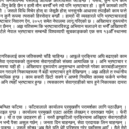
साधारण जनजीवनमा यसलाई आर्थिक अपराधसित जोडिन्छ । यसर्थ, कुनै पनि काम
दिनु केहि छैन र हामी मौन बस्यौँ भने त्यो पनि भ्रष्टाचार हो । कुनै कामको लागि
ो । जसले विधि मिचेर होस् वा जेसूकै होस् भनसुनकै आधारमा तपाईंको काम फत्ते
 कुनै रूपमा त्यसको हिस्सेदार बन्छौं । हाम्रो यी व्यवहारले पनि भ्रष्टाचारलाई
। भ्रष्टाचार निवारण ऐन, २०५९ समेत नेपालमा लागू गरिएको छ । अख्तियार दुरूपयोग
केका छैनन् । अझ यतिसम्म कि भ्रष्टाचारविरुद्ध अभियान चलाउने वा भनौँ अख्तियारी
्टले नेपाल भ्रष्टाचार सम्बन्धी विश्वव्यापी सूचकाङ्कको एक सय १३औँ स्थानमा
ि नागरिकलाई काम जतिसक्यो चाँडै चाहिन्छ । आफूले प्रक्रिया अघि बढाएको काम
 सेवा प्रदायकको तुलनामा सेवाग्राहीको संख्या अत्याधिक छ । अनि भ्रष्टाचार र
ूल समस्या यही हो । अख्तियार दुरूपयोग अनुसन्धान आयोगले गरेका कारबाहीअनुसार
यन गराउने निकायहरूमा नै बढी भ्रष्टाचार हुने देखिन्छन् । अझ अहिले त स्थानीय
याधिक हुन्छ । काम कसरी छिटो सक्ने र आफ्नो नियमित काममा फर्कने भन्नेमा
अनि त्यहाँ भ्रष्टाचार हुन्छ । त्यसकारण सेवाग्राहीको चाप हुने निकायका दायरा
बन्धित फाँटमा । फाँटवालाले कार्यालय प्रमुखसँग परामर्शका लागि पठाउँछन् ।
 फाइल पुग्छ । कार्यालय प्रमुखले एउटा आदेश लेख्छन् र दस्तखत गर्छन् । फेरी
ाग्छ । यो त एक उदाहरण हो । यस्तै झण्झटिलो प्रक्रियामा अल्झिएर सेवाग्राहीले
ाउन भन्दै पैसा असुल गर्छन् । जनता दिन चाहन्छन्, सेवा प्रदायक लिन चाहन्छन् ।
पाइन्छ । उसले सोच्छ ‘अब मैले यति धेरै परिश्रम गरेर यहाँसम्म आएँ । मैले मेरो