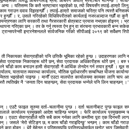
मूल्यहरूको विरुद्ध आचरणलाई भ्रष्ट आचरण अर्थात् भ्रष्टाचार मानिन्छ । 
ा अन्य । यतिसम्म कि कतै भ्रष्टाचार भइरहेको छ, त्यो विषयसँग तपाई–हाम्रो लिनु–
 काम गराउन दवाव दिइरहन्छौँ । तपाई–हाम्रो समाजको चरित्र पनि त्यस्तै बनिसक्य
 हुन्छौँ । र, उसले गरिरहेको विधिविपरीतको कार्यलाई नजरअञ्दाज गर्छौं वा कुनै न
टाचार नियन्त्रणका लागि सरकारी तथा गैरसरकारी क्षेत्रबाट प्रयास नभएका होइनन् 
स्थापना गरिएका छन् । तर के गर्नु त्यस्ता ऐन हुन् वा संरचना प्रभावकारी बन्न स
ट्रान्सपरेन्सी इन्टरनेशनलले सार्वजनिक गरेको सीपीआई २०१९ को सर्वेक्षण रिपोर
ा ती निकायका सेवाग्राहीको पनि उत्तिकै भूमिका रहेको हुन्छ । उदाहरणका लाग
म्रा सेवा प्रदायक निकायहरू थोरै छन्, सेवा प्रदायक अधिकारीहरू थोरै छन् । बरु
ने चाँडो काम बनाउन हामी सेवाग्राही नै आर्थिक लेनदेन गर्न तयार हुन्छौं । म
ालय, यातायात व्यवस्था कार्यालय, भौतिक पूर्वाधारसँग सम्बन्धित योजना कार्यान्व
ितता भइरहेको पाइन्छ । मानौँ एउटा मालपोत कार्यालयमा कामका लागि चाप अत्
 त्यतिखेर नै ‘जनता दिन चाहन्छन्, सेवा प्रदायक भन्नेले पनि लिन चाहन्छन् ।’ 
न् । एउटै फाइल सुरुमा दर्ता–चलानीमा पुग्छ । दर्ता चलानीबाट पुग्छ फाइल सम्
ँटवालाले कार्यालय प्रमुखको आदेश चाहिन्छ भन्छन् । फेरि कार्यालय प्रमुखसम्म
राखिन्छ । एउटा सेवाग्राहीले यति सबै काम गर्नका लागि कम्तीमा पूरा एक दिनभरी ल
न्छन् । जसले ‘मेरो सेटिङ्ग छ, म काम चाँडो गराइदिन्छु’ भन्छन् । काम चाँडो गर
 कुरा होइन । धेरै मेहेनत र परिश्रमपछि प्रतिस्पर्धामार्फत छनोट भएर जिम्मेवारी 