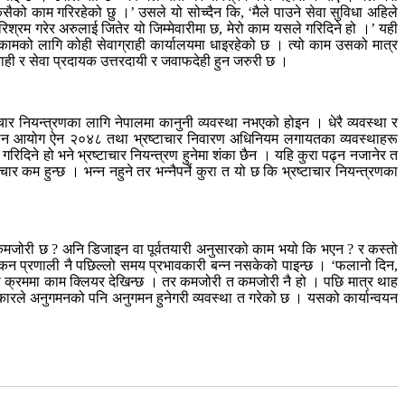
अरु कसैको काम गरिरहेको छु ।’ उसले यो सोच्दैन कि, ‘मैले पाउने सेवा सुविधा अहिले
रिश्रम गरेर अरुलाई जितेर यो जिम्मेवारीमा छ, मेरो काम यसले गरिदिने हो ।’ यही
न कामको लागि कोही सेवाग्राही कार्यालयमा धाइरहेको छ । त्यो काम उसको मात्र
राही र सेवा प्रदायक उत्तरदायी र जवाफदेही हुन जरुरी छ ।
चार नियन्त्रणका लागि नेपालमा कानुनी व्यवस्था नभएको होइन । धेरै व्यवस्था र
्धान आयोग ऐन २०४८ तथा भ्रष्टाचार निवारण अधिनियम लगायतका व्यवस्थाहरू
दिने हो भने भ्रष्टाचार नियन्त्रण हुनेमा शंका छैन । यहि कुरा पढ्न नजानेर त
ाचार कम हुन्छ । भन्न नहुने तर भन्नैपर्ने कुरा त यो छ कि भ्रष्टाचार नियन्त्रणका
ेर कमजोरी छ ? अनि डिजाइन वा पूर्वतयारी अनुसारको काम भयो कि भएन ? र कस्तो
कन प्रणाली नै पछिल्लो समय प्रभावकारी बन्न नसकेको पाइन्छ । ‘फलानो दिन,
मनको क्रममा काम क्लियर देखिन्छ । तर कमजोरी त कमजोरी नै हो । पछि मात्र थाह
रकारले अनुगमनको पनि अनुगमन हुनेगरी व्यवस्था त गरेको छ । यसको कार्यान्वयन