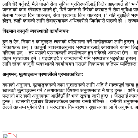
लागि धेरै गर्नुपर्छ, मैले पाउने सेवा सुविधा प्रतिस्पर्धीलाई जितेर आएवापत हो’ 
जनताको काम गरेवापत पाउने हो, यिनै जनताले तिरेको करबाट नै सेवा सुविधा पाएका
बेलामा ‘जनता दिन चाहन्छन्, सेवा प्रदायक लिन चाहन्छन् ।’ यहि बुझाईले भ्र
होइन, त्यही कामको लागि सेवाप्रदायक अधिकारीले जिम्मेवारी पाएको हो । राज्यब
विद्यमान कानुनी व्यवस्थाको कार्यान्वयनः
हुन त ऐन, नियम र कानुनहरू त्यसको परिपालना गर्ने मान्छेहरूका लागि हुन्छन्
निकायहरू छन् । कानुनी व्यवस्थाअनुसार भ्रष्टाचारलाई अपराधको रूपमा ल
गरिएका छन् । तर यसको प्रभावकारी कार्यान्वयन हुन सकेको अवस्था छैन । माथि 
होइन भ्रष्टाचार हुने । पढ्दापढ्दै र जान्दाजान्दै पनि भ्रष्टाचार भइरहेका हुन्छ
लागि रहेका कानुनी व्यवस्थाको कार्यान्वयन गराउने निकायका कतिपय व्यक्तिहरू 
अनुगमन,
मूल्याङ्कन प्रणालीको प्रभावकारिताः
कामको अनुगमन, मूल्याङ्कनको काम सुशासनको लागि अति नै महत्त्वपूर्ण खम्बा 
खालको मूल्याङ्कन गर्ने ? लगायतका विषयमा अनुगमनबाट नै थाह हुन्छ । अनि
फलानो बार हामी अनुगमनमा आउँदैछौँ है’ भन्ने सूचना जारी हुन्छ । जसलाई कामक
हुन्छ । खासगरी पूर्वाधार विकासतर्फका काममा यस्तो भेटिन्छ । यसैगरी अनुगम
तल्लो तहसम्म पुगेको छैन । भ्रष्टाचार नियन्त्रण र सुशासनका लागि अनुगमन, 