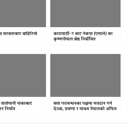
ेश सरकारबाट बाहिरियो
काठमाडौं–९ बाट नेकपा (एमाले) का
कृष्णगोपाल श्रेष्ठ निर्वाचित
 तातोपानी नाकाबाट
सत्ता गठबन्धनका पक्षमा मतदान गर्न
न निर्यात
देउवा, प्रचण्ड र माधव नेपालको अपिल