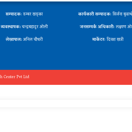
सम्पादकः
डम्बर खड्का
कार्यकारी सम्पादकः
सिर्जना बुढा
व्यवस्थापक:
चन्द्रबहादुर ओली
जनसम्पर्क अधिकारीः
लक्ष्मण ओ
लेखापाल:
अनिल चौधरी
मार्केटरः
दिवश खत्री
h Center Pvt Ltd