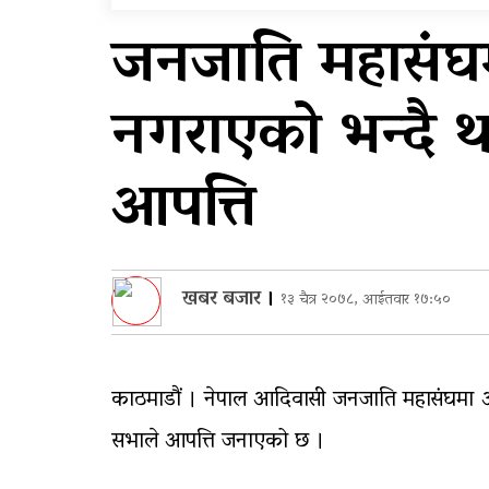
सुरुङमार्ग’ सञ्चालनमा,
जनजाति महासंघमा
शुल्कदर यस्तो छ…
घरमाथि पहिरो खस्दा ३ वर्षी
नगराएको भन्दै 
बालकको मृत्यु, दुई घाइते
आपत्ति
खबर बजार
।
१३ चैत्र २०७८, आईतवार १७:५०
काठमाडौं । नेपाल आदिवासी जनजाति महासंघमा आ
सभाले आपत्ति जनाएको छ ।