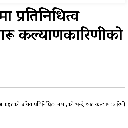
प्रदेशको भागबण्डा यस्तो छ…
 प्रतिनिधित्व
य
घरमाथिबाट पहिरो खसेपछि १३
थारू कल्याणकारिणीको
घरधुरी स्थानान्तरण
फहरुको उचित प्रतिनिधित्व नभएको भन्दै थारू कल्याणकारिणी