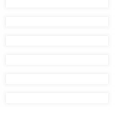
सिँचाइ डिभिजन सर्लाहीका
प्रमुख र अधिकृत पक्राउ
पाँच लाख घुससहित कर
अधिकृत रंगेहात पक्राऊ