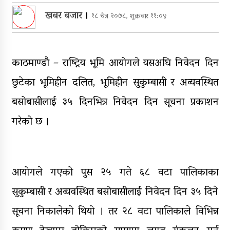
सञ्चालनमा, शुल्कदर यस्तो छ…
खबर बजार
।
१८ चैत्र २०७८, शुक्रबार ११:०४
पुन: एमाले-नेकपा सहकार्यमा, प्रदेशको
भागबण्डा यस्तो छ…
आठ लाख २१ हजार घुससहित सिँचाइ
काठमाण्डौ – राष्ट्रिय भूमि आयोगले यसअघि निवेदन दिन
डिभिजन सर्लाहीका प्रमुख र अधिकृत
छुटेका भूमिहीन दलित, भूमिहीन सुकुम्बासी र अव्यवस्थित
पक्राउ
बसोबासीलाई ३५ दिनभित्र निवेदन दिन सूचना प्रकाशन
घरमाथि पहिरो खस्दा ३ वर्षीय बालकको
मृत्यु, दुई घाइते
गरेको छ ।
आयोगले गएको पुस २५ गते ६८ वटा पालिकाका
सुकुम्बासी र अव्यवस्थित बसोबासीलाई निवेदन दिन ३५ दिने
सूचना निकालेको थियो । तर २८ वटा पालिकाले विभिन्न