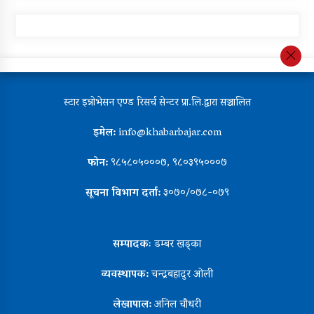
स्टार इन्नोभेसन एण्ड रिसर्च सेन्टर प्रा.लि.द्वारा सञ्चालित
इमेल:
info@khabarbajar.com
फोन:
९८५८०५०००७, ९८०३९५०००७
सूचना विभाग दर्ता:
३०७०/०७८-०७९
सम्पादकः
डम्बर खड्का
व्यवस्थापक:
चन्द्रबहादुर ओली
लेखापाल:
अनिल चौधरी