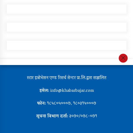
स्टार इन्नोभेसन एण्ड रिसर्च सेन्टर प्रा.लि.द्वारा सञ्चालित
इमेल:
info@khabarbajar.com
फोन:
९८५८०५०००७, ९८०३९५०००७
सूचना विभाग दर्ता:
३०७०/०७८-०७९