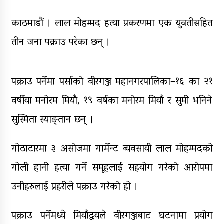
घरमाथि पहिरो खस्दा ३ वर्षीय बालकको
मृत्यु, दुई घाइते
काठमाडौं । लाल मोहम्मद हत्या प्रकरणमा एक युवतीसहित
घरमाथिबाट पहिरो खसेपछि १३ घरधुरी
तीन जना पक्राउ परेका छन् ।
स्थानान्तरण
पाँच लाख घुससहित कर अधिकृत
पक्राउ पर्नेमा पर्साको वीरगञ्ज महानगरपालिका–१६ का २१
रंगेहात पक्राऊ
वर्षीया मनोरम मियाँ, १९ वर्षका मनोरम मियाँ र सुमी भनिने
सुस्मिता स्याङ्तान छन् ।
गोठाटारमा ३ असोजमा गार्मेन्ट व्यवसायी लाल मोहम्मदको
गोली हानी हत्या गर्ने समूहलाई सहयोग गरेको आरोपमा
उनीहरुलाई प्रहरीले पक्राउ गरेको हो ।
पक्राउ पर्नेमध्ये मियाँद्वयले वीरगञ्जबाट घटनामा प्रयोग