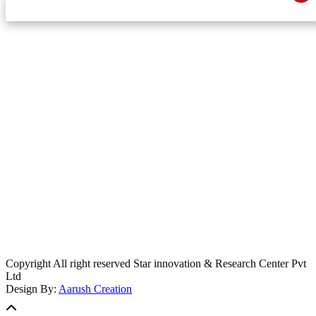
स्टार इन्नोभेसन एण्ड रिसर्च सेन्टर प्रा.लि.द्वारा सञ्चालित
इमेल:
info@khabarbajar.com
फोन:
९८५८०५०००७, ९८०३९५०००७
सूचना विभाग दर्ता:
३०७०/०७८-०७९
सम्पादकः
डम्बर खड्का
व्यवस्थापक:
चन्द्रबहादुर ओली
लेखापाल:
अनिल चौधरी
कार्यकारी सम्पादकः
सिर्जना बुढाथोकी
जनसम्पर्क अधिकारीः
लक्ष्मण ओली
मार्केटरः
दिवश खत्री
Copyright All right reserved Star innovation & Research Center Pvt
Ltd
Design By:
Aarush Creation