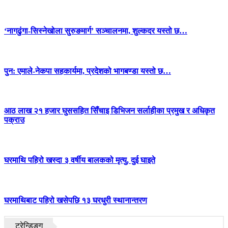
‘नागढुंगा-सिस्नेखोला सुरुङमार्ग’ सञ्चालनमा, शुल्कदर यस्तो छ…
पुन: एमाले-नेकपा सहकार्यमा, प्रदेशको भागबण्डा यस्तो छ…
आठ लाख २१ हजार घुससहित सिँचाइ डिभिजन सर्लाहीका प्रमुख र अधिकृत
पक्राउ
घरमाथि पहिरो खस्दा ३ वर्षीय बालकको मृत्यु, दुई घाइते
घरमाथिबाट पहिरो खसेपछि १३ घरधुरी स्थानान्तरण
ट्रेन्डिङ्ग