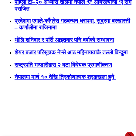
पहिलो टी–२० अभ्यास खेलमा नेपाल ‘ए’ आयरल्यान्ड ‘ए सँग
पराजित
प्रदेशमा एमाले-काँग्रेस गठबन्धन धरापमा, सुदुरमा बरखास्ती
– कर्णालीमा राजिनामा
भोलि शनिवार र पर्सि आइतवार पनि वर्षाको सम्भावना
शेयर बजार परिसूचक नेप्से आठ महिनायताकै तल्लो विन्दुमा
राष्ट्रपति भण्डारीद्वारा २ वटा विधेयक प्रमाणीकरण
नेपालमा मार्च १० देखि त्रिकोणात्मक श्रृङखला हुने