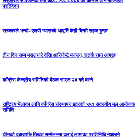
सरकारले सार्वजनिक गर्‍यो आ.व. २०८२/०८३ को अन्तिम तीन महिनाको
प्रतिवेदन
सरकारले भन्यो-‘एलपी ग्यासको आपूर्ति केही दिनमै सहज हुन्छ’
तीन दिन सम्म मुसलधारे देखि आरिघोप्टे मनसुन, सतर्क रहन आग्रह
काँग्रेस केन्द्रीय समितिको बैठक साउन २४ गते बस्ने
राष्ट्रिय भेलाका लागि काँग्रेस संस्थापन इतरको ५५१ सदस्यीय मूल आयोजक
समिति
चीनको दबाबपछि तिब्बत सम्मेलनमा दलाई लामाका प्रतिनिधि नआउने