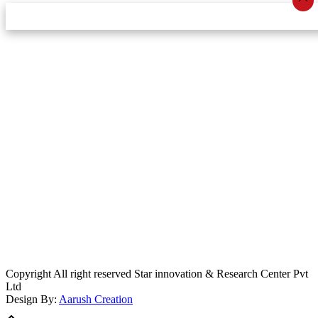
स्टार इन्नोभेसन एण्ड रिसर्च सेन्टर प्रा.लि.द्वारा सञ्चालित
इमेल:
info@khabarbajar.com
फोन:
९८५८०५०००७, ९८०३९५०००७
सूचना विभाग दर्ता:
३०७०/०७८-०७९
सम्पादकः
डम्बर खड्का
व्यवस्थापक:
चन्द्रबहादुर ओली
लेखापाल:
अनिल चौधरी
कार्यकारी सम्पादकः
सिर्जना बुढाथोकी
जनसम्पर्क अधिकारीः
लक्ष्मण ओली
मार्केटरः
दिवश खत्री
Copyright All right reserved Star innovation & Research Center Pvt
Ltd
Design By:
Aarush Creation