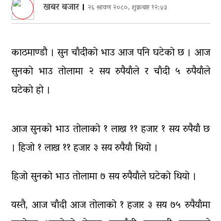
भागबण्डा यस्तो छ…
खबर बजार
।
२६ श्रावण २०८०, शुक्रबार १२:४३
आठ लाख २१ हजार घुससहित सिँचाइ
डिभिजन सर्लाहीका प्रमुख र अधिकृत
पक्राउ
काठमाण्डौ । सुन चाँदीको भाउ आज पनि घटेको छ । आज
घरमाथि पहिरो खस्दा ३ वर्षीय बालकको
सुनको भाउ तोलामा २ सय रुपैयाँले र चाँदी ५ रुपैयाँले
मृत्यु, दुई घाइते
घटेको हो ।
घरमाथिबाट पहिरो खसेपछि १३ घरधुरी
स्थानान्तरण
आज सुनको भाउ तोलाको १ लाख ११ हजार १ सय रुपैयाँ छ
पाँच लाख घुससहित कर अधिकृत
रंगेहात पक्राऊ
। हिजो १ लाख ११ हजार ३ सय रुपैयाँ थियो ।
हिजो सुनको भाउ तोलामा ७ सय रुपैयाँले घटेको थियो ।
यस्तै, आज चाँदी आज तोलाको १ हजार ३ सय ७५ रुपैयाँमा