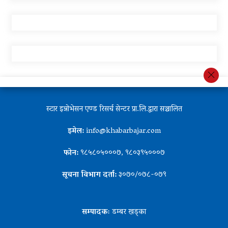
स्टार इन्नोभेसन एण्ड रिसर्च सेन्टर प्रा.लि.द्वारा सञ्चालित
इमेल:
info@khabarbajar.com
फोन:
९८५८०५०००७, ९८०३९५०००७
सूचना विभाग दर्ता:
३०७०/०७८-०७९
सम्पादकः
डम्बर खड्का