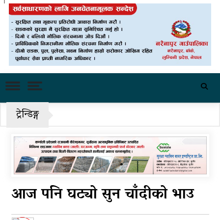
राष्ट्रिय भेलाका लागि काँग्रेस संस्थापन
इतरको ५५१ सदस्यीय मूल आयोजक
समिति
चीनको दबाबपछि तिब्बत सम्मेलनमा
दलाई लामाका प्रतिनिधि नआउने
पहिरो र बाढीका कारण देशका विभिन्न
ट्रेन्डिङ्ग
राजमार्ग अवरुद्ध
‘नागढुंगा-सिस्नेखोला सुरुङमार्ग’
सञ्चालनमा, शुल्कदर यस्तो छ…
आज पनि घट्यो सुन चाँदीको भाउ
पुन: एमाले-नेकपा सहकार्यमा, प्रदेशको