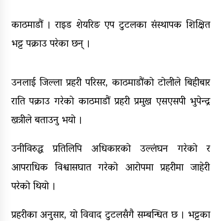
पक्राउ
घरमाथि पहिरो खस्दा ३ वर्षीय बालकको
काठमाडौं । राइड शेयरिङ एप टुटलका संस्थापक शिक्षित
मृत्यु, दुई घाइते
भट्ट पक्राउ परेका छन् ।
घरमाथिबाट पहिरो खसेपछि १३ घरधुरी
स्थानान्तरण
उनलाई जिल्ला प्रहरी परिसर, काठमाडौंको टोलीले बिहीबार
पाँच लाख घुससहित कर अधिकृत
रंगेहात पक्राऊ
राति पक्राउ गरेको काठमाडौं प्रहरी प्रमुख एसएसपी भुपेन्द्र
खत्रीले बताउनु भयो ।
उनीविरुद्ध प्रतिलिपि अधिकारको उल्लंघन गरेको र
आपराधिक विश्वासघात गरेको आरोपमा प्रहरीमा जाहेरी
परेको थियो ।
प्रहरीका अनुसार, यो विवाद टुटलसँगै सम्बन्धित छ । भट्टका