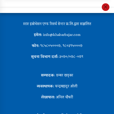
स्टार इन्नोभेसन एण्ड रिसर्च सेन्टर प्रा.लि.द्वारा सञ्चालित
इमेल:
info@khabarbajar.com
फोन:
९८५८०५०००७, ९८०३९५०००७
सूचना विभाग दर्ता:
३०७०/०७८-०७९
सम्पादकः
डम्बर खड्का
व्यवस्थापक:
चन्द्रबहादुर ओली
लेखापाल:
अनिल चौधरी