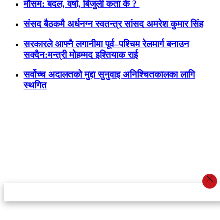
मौसम: बदल, वर्षा, बिजुली कता के ?
संसद बैठकमै अर्धनग्न स्वतन्त्र सांसद अमरेश कुमार सिंह
सरकारले आफ्नै लगानीमा पूर्व–पश्चिम रेलमार्ग बनाउन
सक्दैन:मन्त्री मोहम्मद इश्तियाक राई
सर्वोच्च अदालतको मुद्दा सुनुवाइ अनिश्चितकालका लागि
स्थगित
स्टार इन्नोभेसन एण्ड रिसर्च सेन्टर प्रा.लि.द्वारा सञ्चालित