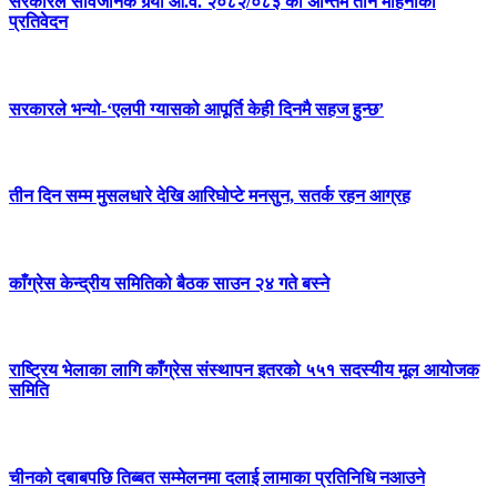
सरकारले सार्वजनिक गर्‍यो आ.व. २०८२/०८३ को अन्तिम तीन महिनाको
प्रतिवेदन
सरकारले भन्यो-‘एलपी ग्यासको आपूर्ति केही दिनमै सहज हुन्छ’
तीन दिन सम्म मुसलधारे देखि आरिघोप्टे मनसुन, सतर्क रहन आग्रह
काँग्रेस केन्द्रीय समितिको बैठक साउन २४ गते बस्ने
राष्ट्रिय भेलाका लागि काँग्रेस संस्थापन इतरको ५५१ सदस्यीय मूल आयोजक
समिति
चीनको दबाबपछि तिब्बत सम्मेलनमा दलाई लामाका प्रतिनिधि नआउने