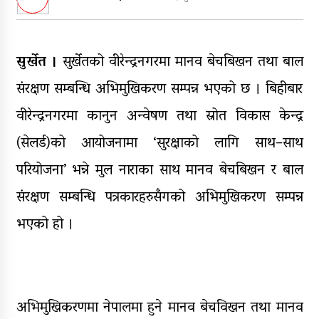
पक्राउ
घरमाथि पहिरो खस्दा ३ वर्षीय बालकको
मृत्यु, दुई घाइते
सुर्खेत ।
सुर्खेतको वीरेन्द्रनगरमा मानव बेचबिखन तथा बाल
घरमाथिबाट पहिरो खसेपछि १३ घरधुरी
संरक्षण सम्बन्धि अभिमुखिकरण सम्पन्न भएको छ । बिहीबार
स्थानान्तरण
वीरेन्द्रनगरमा कानुन अन्वेषण तथा स्रोत विकास केन्द्र
पाँच लाख घुससहित कर अधिकृत
(सेलर्ड)को आयोजनामा ‘सुरक्षाको लागि साथ–साथ
रंगेहात पक्राऊ
परियोजना’ भन्ने मुल नाराका साथ मानव बेचबिखन र बाल
संरक्षण सम्बन्धि पत्रकारहरुसँगको अभिमुखिकरण सम्पन्न
भएको हो ।
अभिमुखिकरणमा नेपालमा हुने मानव बेचविखन तथा मानव