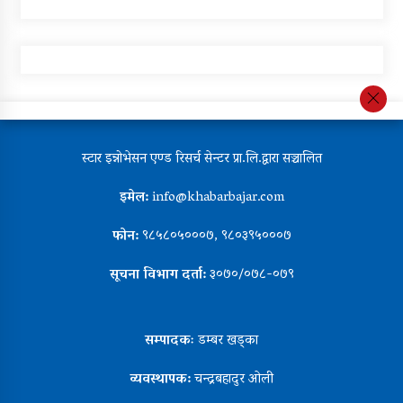
स्टार इन्नोभेसन एण्ड रिसर्च सेन्टर प्रा.लि.द्वारा सञ्चालित
इमेल:
info@khabarbajar.com
फोन:
९८५८०५०००७, ९८०३९५०००७
सूचना विभाग दर्ता:
३०७०/०७८-०७९
सम्पादकः
डम्बर खड्का
व्यवस्थापक:
चन्द्रबहादुर ओली