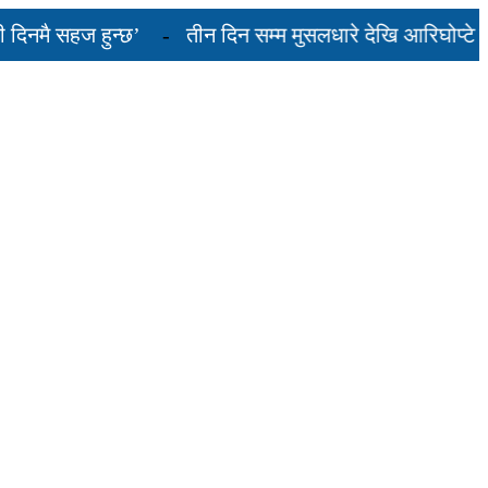
मै सहज हुन्छ’
तीन दिन सम्म मुसलधारे देखि आरिघोप्टे मनसु
यस्तो छ...