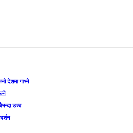
नो देशमा गाभ्ने
्ने
ैभन्दा उच्च
रदर्शन