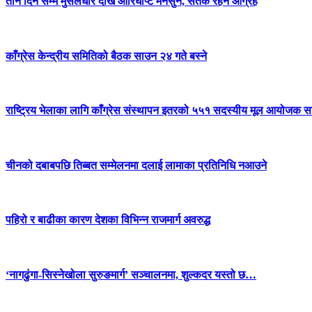
तीन दिन सम्म मुसलधारे देखि आरिघोप्टे मनसुन, सतर्क रहन आग्रह
काँग्रेस केन्द्रीय समितिको बैठक साउन २४ गते बस्ने
राष्ट्रिय भेलाका लागि काँग्रेस संस्थापन इतरको ५५१ सदस्यीय मूल आयोजक स
चीनको दबाबपछि तिब्बत सम्मेलनमा दलाई लामाका प्रतिनिधि नआउने
पहिरो र बाढीका कारण देशका विभिन्न राजमार्ग अवरुद्ध
‘नागढुंगा-सिस्नेखोला सुरुङमार्ग’ सञ्चालनमा, शुल्कदर यस्तो छ…