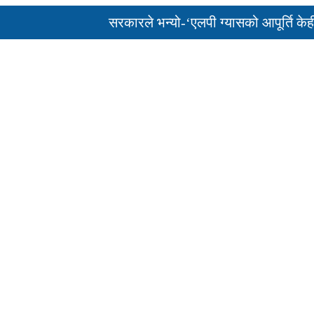
सरकारले भन्यो-‘एलपी ग्यासको आपूर्ति केही दिन
पुन: एमाले-नेकपा सहकार्यमा, प्रदेशको भागबण्डा 