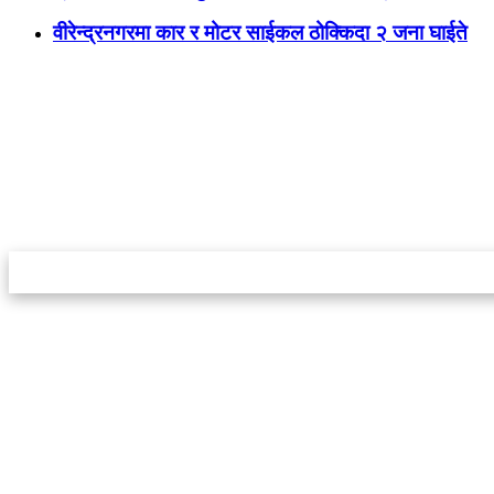
वीरेन्द्रनगरमा कार र मोटर साईकल ठोक्किदा २ जना घाईते
स्टार इन्नोभेसन एण्ड रिसर्च सेन्टर प्रा.लि.द्वारा सञ्चालित
इमेल:
info@khabarbajar.com
फोन:
९८५८०५०००७, ९८०३९५०००७
सूचना विभाग दर्ता:
३०७०/०७८-०७९
सम्पादकः
डम्बर खड्का