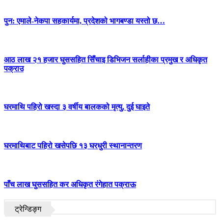
पुन: एमाले-नेकपा सहकार्यमा, प्रदेशको भागबण्डा यस्तो छ…
आठ लाख २१ हजार घुससहित सिँचाइ डिभिजन सर्लाहीका प्रमुख र अधिकृत
पक्राउ
घरमाथि पहिरो खस्दा ३ वर्षीय बालकको मृत्यु, दुई घाइते
घरमाथिबाट पहिरो खसेपछि १३ घरधुरी स्थानान्तरण
पाँच लाख घुससहित कर अधिकृत रंगेहात पक्राऊ
ट्रेन्डिङ्ग