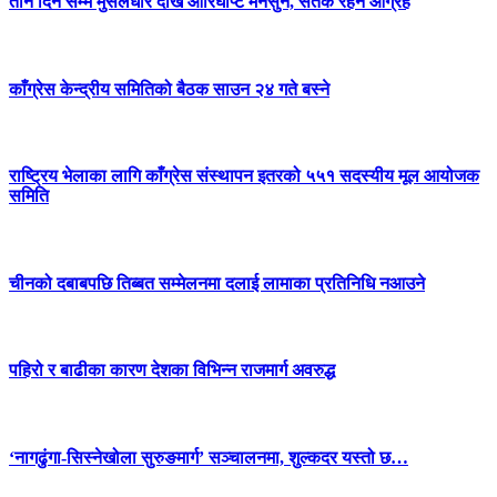
तीन दिन सम्म मुसलधारे देखि आरिघोप्टे मनसुन, सतर्क रहन आग्रह
काँग्रेस केन्द्रीय समितिको बैठक साउन २४ गते बस्ने
राष्ट्रिय भेलाका लागि काँग्रेस संस्थापन इतरको ५५१ सदस्यीय मूल आयोजक
समिति
चीनको दबाबपछि तिब्बत सम्मेलनमा दलाई लामाका प्रतिनिधि नआउने
पहिरो र बाढीका कारण देशका विभिन्न राजमार्ग अवरुद्ध
‘नागढुंगा-सिस्नेखोला सुरुङमार्ग’ सञ्चालनमा, शुल्कदर यस्तो छ…