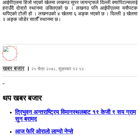
आईपीएलमा हिजो भएको खेलमा लखनउ सुपर जायन्ट्सले दिल्ली क्यापिटल्सलाई
हराउँदै दोस्रो स्थानमा उक्लिएको छ । लखनउ पनि आईपीएलमा यसैपटक
थपिएको टोली हो । लखनउको ४ खेलमा ६ अङ्क भएको छ । दिल्ली ३ खेलमा
२ अङ्क जोडेर सातौँ स्थानमा छ।
खबर बजार
।
२५ चैत्र २०७८, शुक्रबार १२:५२
"
थप खबर बजार
त्रिभुवन अन्तराष्ट्रिय विमानस्थलबाट १९ केजी ९ सय ग्राम
सुन बरामद
आज फेरि ओरालो लाग्यो नेप्से