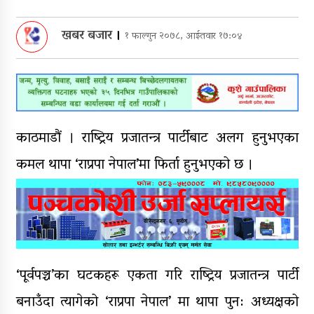
पुन: एमाले-नेकपा सहकार्यमा, प्रदेशको
खबर बजार
।
१ फाल्गुन २०७८, आईतवार १७:०४
भागबण्डा यस्तो छ…
आठ लाख २१ हजार घुससहित सिँचाइ
डिभिजन सर्लाहीका प्रमुख र अधिकृत
पक्राउ
काठमाडौं । राष्ट्रिय प्रजातन्त्र पार्टीबाट अलग हुनुभएका
घरमाथि पहिरो खस्दा ३ वर्षीय बालकको
कमल थापा ‘राप्रपा नेपाल’मा फिर्ता हुनुभएको छ ।
मृत्यु, दुई घाइते
घरमाथिबाट पहिरो खसेपछि १३ घरधुरी
स्थानान्तरण
‘पूर्वपञ्च’का घटकहरू एकता गरि राष्ट्रिय प्रजातन्त्र पार्टी
बनाउँदा त्यागेको ‘राप्रपा नेपाल’ मा थापा पुन: अध्यक्षको