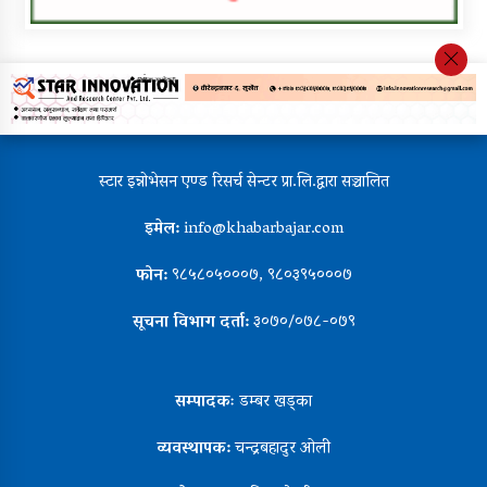
स्टार इन्नोभेसन एण्ड रिसर्च सेन्टर प्रा.लि.द्वारा सञ्चालित
इमेल:
info@khabarbajar.com
फोन:
९८५८०५०००७, ९८०३९५०००७
सूचना विभाग दर्ता:
३०७०/०७८-०७९
सम्पादकः
डम्बर खड्का
व्यवस्थापक:
चन्द्रबहादुर ओली