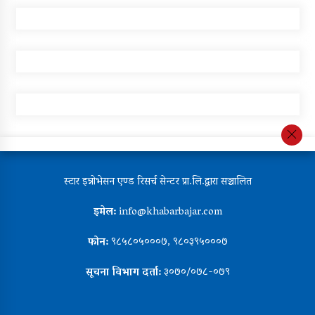
स्टार इन्नोभेसन एण्ड रिसर्च सेन्टर प्रा.लि.द्वारा सञ्चालित
इमेल:
info@khabarbajar.com
फोन:
९८५८०५०००७, ९८०३९५०००७
सूचना विभाग दर्ता:
३०७०/०७८-०७९