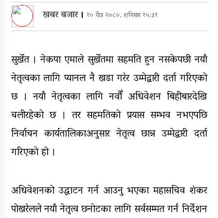
डिभिजन सर्लाहीका प्रमुख र अधिकृत
खबर बजार
।
१० चैत्र २०८०, शनिबार १५:३१
पक्राउ
घरमाथि पहिरो खस्दा ३ वर्षीय बालकको
मृत्यु, दुई घाइते
सुर्खेत । नेकपा एमाले सुर्खेतमा सहमति हुन नसकेपछी नयाँ
घरमाथिबाट पहिरो खसेपछि १३ घरधुरी
नेतृत्वका लागि प्यानल नै खडा गरेर उम्मेद्वारी दर्ता गरिएको
स्थानान्तरण
छ । नयाँ नेतृत्वका लागि नवौँ अधिवेशन बिहीबारदेखि
पाँच लाख घुससहित कर अधिकृत
चलीरहेको छ । तर सहमतिको प्रयास सम्भव नभएपछि
रंगेहात पक्राऊ
निर्वाचन कार्यतालिकाअनुसार नेतृत्व छान्न उम्मेद्वारी दर्ता
गरिएको हो ।
अधिवेशनको उद्घाटन गर्न आउनु भएका महासचिव शंकर
पोखरेलले नयाँ नेतृत्व छनोटका लागि सर्वसम्मत गर्न निर्देशन