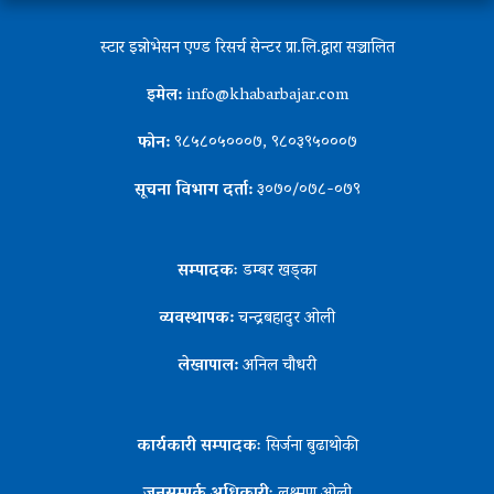
स्टार इन्नोभेसन एण्ड रिसर्च सेन्टर प्रा.लि.द्वारा सञ्चालित
इमेल:
info@khabarbajar.com
फोन:
९८५८०५०००७, ९८०३९५०००७
सूचना विभाग दर्ता:
३०७०/०७८-०७९
सम्पादकः
डम्बर खड्का
व्यवस्थापक:
चन्द्रबहादुर ओली
लेखापाल:
अनिल चौधरी
कार्यकारी सम्पादकः
सिर्जना बुढाथोकी
जनसम्पर्क अधिकारीः
लक्ष्मण ओली