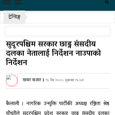
पहिरो र बाढीका कारण देशका विभिन्न
राजमार्ग अवरुद्ध
ट्रेन्डिङ्ग
‘नागढुंगा-सिस्नेखोला सुरुङमार्ग’
सञ्चालनमा, शुल्कदर यस्तो छ…
पुन: एमाले-नेकपा सहकार्यमा, प्रदेशको
सुदूरपश्चिम सरकार छाड्न संसदीय
भागबण्डा यस्तो छ…
दलका नेतालाई निर्देशन नाउपाको
आठ लाख २१ हजार घुससहित सिँचाइ
निर्देशन
डिभिजन सर्लाहीका प्रमुख र अधिकृत
पक्राउ
खबर बजार
।
१६ चैत्र २०८०, शुक्रबार १६:५७
घरमाथि पहिरो खस्दा ३ वर्षीय बालकको
मृत्यु, दुई घाइते
घरमाथिबाट पहिरो खसेपछि १३ घरधुरी
कैलाली । नागरिक उन्मुक्ति पार्टीकी अध्यक्ष रञ्जिता श्रेष्ठ
स्थानान्तरण
चौधरीले सुदूरपश्चिम प्रदेश सरकार छाड्न संसदीय दलका