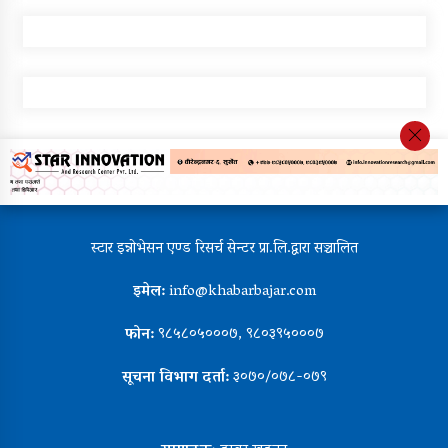
स्टार इन्नोभेसन एण्ड रिसर्च सेन्टर प्रा.लि.द्वारा सञ्चालित
इमेल:
info@khabarbajar.com
फोन:
९८५८०५०००७, ९८०३९५०००७
सूचना विभाग दर्ता:
३०७०/०७८-०७९