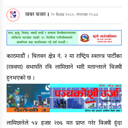
‘नागढुंगा-सिस्नेखोला सुरुङमार्ग’
सञ्चालनमा, शुल्कदर यस्तो छ…
खबर बजार
।
१२ बैशाख २०८०, मंगलवार १२:४३
पुन: एमाले-नेकपा सहकार्यमा, प्रदेशको
भागबण्डा यस्तो छ…
काठमाडौं । चितवन क्षेत्र नं. २ मा राष्ट्रिय स्वतन्त्र पार्टीका
आठ लाख २१ हजार घुससहित सिँचाइ
(रास्वपा) सभापति रवि लामिछाने भारी मतान्तरले विजयी
डिभिजन सर्लाहीका प्रमुख र अधिकृत
पक्राउ
हुनभएको छ ।
घरमाथि पहिरो खस्दा ३ वर्षीय बालकको
मृत्यु, दुई घाइते
लामिछानेले ५४ हजार २७६ मत प्राप्त गरेर विजयी हुंदा