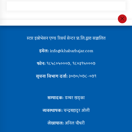
स्टार इन्नोभेसन एण्ड रिसर्च सेन्टर प्रा.लि.द्वारा सञ्चालित
इमेल:
info@khabarbajar.com
फोन:
९८५८०५०००७, ९८०३९५०००७
सूचना विभाग दर्ता:
३०७०/०७८-०७९
सम्पादकः
डम्बर खड्का
व्यवस्थापक:
चन्द्रबहादुर ओली
लेखापाल:
अनिल चौधरी