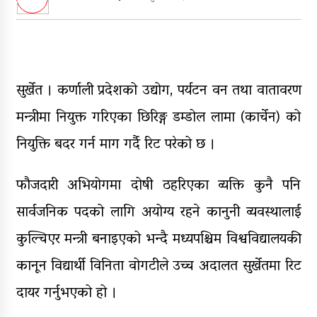
डिभिजन सर्लाहीका प्रमुख र अधिकृत
पक्राउ
घरमाथि पहिरो खस्दा ३ वर्षीय बालकको
मृत्यु, दुई घाइते
सुर्खेत । कर्णाली प्रदेशको उद्योग, पर्यटन वन तथा वातावरण
घरमाथिबाट पहिरो खसेपछि १३ घरधुरी
मन्त्रीमा नियुक्त गरिएका छिरिङ्ग डम्डोल लामा (कार्चेन) को
स्थानान्तरण
नियुक्ति बदर गर्न माग गर्दै रिट परेको छ ।
पाँच लाख घुससहित कर अधिकृत
रंगेहात पक्राऊ
फौजदारी अभियोगमा दोषी ठहरिएका व्यक्ति कुनै पनि
सार्वजनिक पदको लागि अयोग्य रहने कानुनी व्यवस्थालाई
कुल्चिएर मन्त्री बनाइएको भन्दै मध्यपश्चिम विश्वविद्यालयकी
कानून विद्यार्थी विनिता वोगटीले उच्च अदालत सुर्खेतमा रिट
दायर गर्नुभएको हो ।