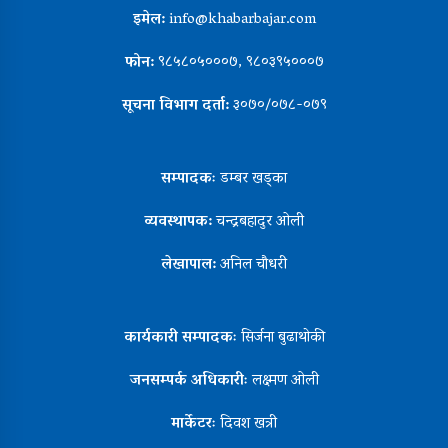
इमेल:
info@khabarbajar.com
फोन:
९८५८०५०००७, ९८०३९५०००७
सूचना विभाग दर्ता:
३०७०/०७८-०७९
सम्पादकः
डम्बर खड्का
व्यवस्थापक:
चन्द्रबहादुर ओली
लेखापाल:
अनिल चौधरी
कार्यकारी सम्पादकः
सिर्जना बुढाथोकी
जनसम्पर्क अधिकारीः
लक्ष्मण ओली
मार्केटरः
दिवश खत्री