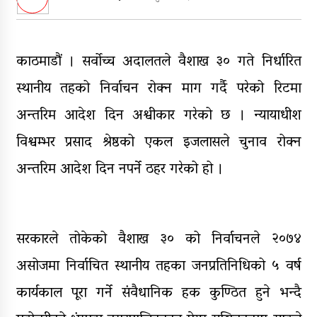
पुन: एमाले-नेकपा सहकार्यमा, प्रदेशको
भागबण्डा यस्तो छ…
आठ लाख २१ हजार घुससहित सिँचाइ
काठमाडौं । सर्वोच्च अदालतले वैशाख ३० गते निर्धारित
डिभिजन सर्लाहीका प्रमुख र अधिकृत
पक्राउ
स्थानीय तहको निर्वाचन रोक्न माग गर्दै परेको रिटमा
घरमाथि पहिरो खस्दा ३ वर्षीय बालकको
अन्तरिम आदेश दिन अश्वीकार गरेको छ । न्यायाधीश
मृत्यु, दुई घाइते
विश्वम्भर प्रसाद श्रेष्ठको एकल इजलासले चुनाव रोक्न
घरमाथिबाट पहिरो खसेपछि १३ घरधुरी
अन्तरिम आदेश दिन नपर्ने ठहर गरेको हो ।
स्थानान्तरण
सरकारले तोकेको वैशाख ३० को निर्वाचनले २०७४
असोजमा निर्वाचित स्थानीय तहका जनप्रतिनिधिको ५ वर्ष
कार्यकाल पूरा गर्ने संवैधानिक हक कुण्ठित हुने भन्दै