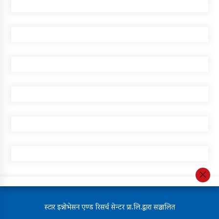
स्टार इन्नोभेसन एण्ड रिसर्च सेन्टर प्रा.लि.द्वारा सञ्चालित