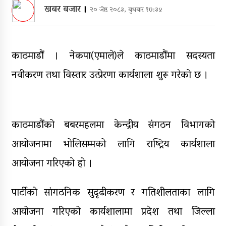
सञ्चालनमा, शुल्कदर यस्तो छ…
खबर बजार
।
२० जेष्ठ २०८३, बुधबार १७:३४
पुन: एमाले-नेकपा सहकार्यमा, प्रदेशको
भागबण्डा यस्तो छ…
काठमाडौं । नेकपा(एमाले)ले काठमाडौंमा सदस्यता
आठ लाख २१ हजार घुससहित सिँचाइ
डिभिजन सर्लाहीका प्रमुख र अधिकृत
नवीकरण तथा विस्तार उत्प्रेरणा कार्यशाला शुरू गरेको छ ।
पक्राउ
घरमाथि पहिरो खस्दा ३ वर्षीय बालकको
मृत्यु, दुई घाइते
काठमाडौंको बबरमहलमा केन्द्रीय संगठन विभागको
आयोजनामा भोलिसम्मको लागि राष्ट्रिय कार्यशाला
आयाेजना गरिएकाे हो ।
​पार्टीको सांगठनिक सुदृढीकरण र गतिशीलताका लागि
आयोजना गरिएको कार्यशालामा प्रदेश तथा जिल्ला