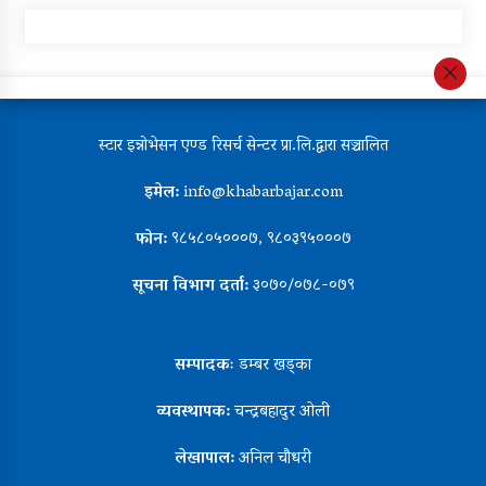
स्टार इन्नोभेसन एण्ड रिसर्च सेन्टर प्रा.लि.द्वारा सञ्चालित
इमेल:
info@khabarbajar.com
फोन:
९८५८०५०००७, ९८०३९५०००७
सूचना विभाग दर्ता:
३०७०/०७८-०७९
सम्पादकः
डम्बर खड्का
व्यवस्थापक:
चन्द्रबहादुर ओली
लेखापाल:
अनिल चौधरी