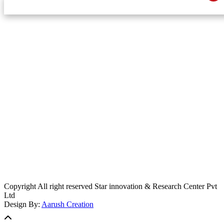
स्टार इन्नोभेसन एण्ड रिसर्च सेन्टर प्रा.लि.द्वारा सञ्चालित
इमेल:
info@khabarbajar.com
फोन:
९८५८०५०००७, ९८०३९५०००७
सूचना विभाग दर्ता:
३०७०/०७८-०७९
सम्पादकः
डम्बर खड्का
व्यवस्थापक:
चन्द्रबहादुर ओली
लेखापाल:
अनिल चौधरी
कार्यकारी सम्पादकः
सिर्जना बुढाथोकी
जनसम्पर्क अधिकारीः
लक्ष्मण ओली
मार्केटरः
दिवश खत्री
Copyright All right reserved Star innovation & Research Center Pvt
Ltd
Design By:
Aarush Creation