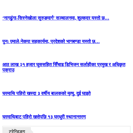
‘नागढुंगा-सिस्नेखोला सुरुङमार्ग’ सञ्चालनमा, शुल्कदर यस्तो छ…
पुन: एमाले-नेकपा सहकार्यमा, प्रदेशको भागबण्डा यस्तो छ…
आठ लाख २१ हजार घुससहित सिँचाइ डिभिजन सर्लाहीका प्रमुख र अधिकृत
पक्राउ
घरमाथि पहिरो खस्दा ३ वर्षीय बालकको मृत्यु, दुई घाइते
घरमाथिबाट पहिरो खसेपछि १३ घरधुरी स्थानान्तरण
ट्रेन्डिङ्ग