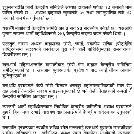
शुक्रबारदेखि जारी केन्द्रीय समितिले अध्यक्ष दाहालले थपेका ९७ जनाको नाम
पारित गरेको छ । अध्यक्ष दाहालले खुलातर्फ ५५ तथा समानुपातिक तर्फ ४२
जनाको नाम पेस गर्नुभएको छ ।
यससँगै माओवादी केन्द्रीय समिति अब ३ सय ४३ सदस्यीय बनेको छ। यसअघि
पुसमा सम्पन्न आठौं महाधिवेशनले २४६ केन्द्रीय सदस्य चयन गरेको थियो ।
प्रस्तुत नाममा अध्यक्ष दाहालका छोरी, ज्वाइँ, स्वकीय सचिव (पीए)देखि
राष्ट्रियसभा सदस्यको कार्यकाल पूरा गरी हालै बाहिरिनुभएका रामनारायण
विडारीसम्म छन् ।
खसआर्य महिलाअन्तर्गत बागमतीबाट छोरी गंगा दाहाल केन्द्रीय समितिमा
समेटिनुभएको छ । खसआर्य युवाअन्तर्गत प्रदेश १ बाट ज्वाइँ जीवन आचार्य
चुनिनुभएको छ ।
यसअघि प्रचण्डले जेठी छोरी चितवन भरतपुर महानगरपालिकाकी मेयर रेणु
दाहाललाई केन्द्रीय सदस्य बनाइसक्नुभएको छ भने केही नेताहरुको दम्पती नै
केन्द्रीय समितिमा अटाएका छन् ।
त्यसैगरी आठौं महाधिवेशनबाट निर्वाचित केन्द्रीय कमिटीमा अध्यक्ष प्रचण्डले
बुहारी बिना मगर र भाई नारायण दाहाललाई पनि केन्द्रीय सदस्य बनाउनुभएको
छ ।
यसपालि प्रचण्डका स्वकीय सचिव रमेश मल्ललाई खसआर्य युवातर्फ गण्डकीबाट
सूचीमा राखिएको छ। वाईसीएल अध्यक्ष सुमन देवकोटा, माओवादी उपत्यका