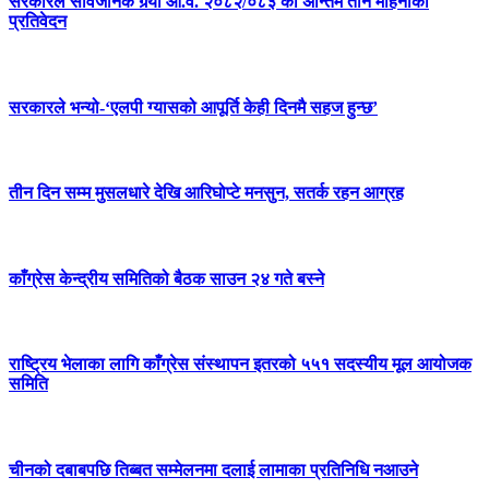
सरकारले सार्वजनिक गर्‍यो आ.व. २०८२/०८३ को अन्तिम तीन महिनाको
प्रतिवेदन
सरकारले भन्यो-‘एलपी ग्यासको आपूर्ति केही दिनमै सहज हुन्छ’
तीन दिन सम्म मुसलधारे देखि आरिघोप्टे मनसुन, सतर्क रहन आग्रह
काँग्रेस केन्द्रीय समितिको बैठक साउन २४ गते बस्ने
राष्ट्रिय भेलाका लागि काँग्रेस संस्थापन इतरको ५५१ सदस्यीय मूल आयोजक
समिति
चीनको दबाबपछि तिब्बत सम्मेलनमा दलाई लामाका प्रतिनिधि नआउने