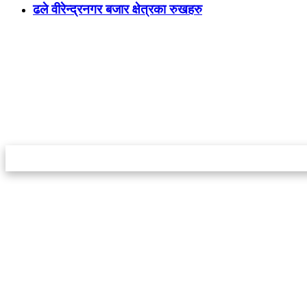
ढले वीरेन्द्रनगर बजार क्षेत्रका रुखहरु
स्टार इन्नोभेसन एण्ड रिसर्च सेन्टर प्रा.लि.द्वारा सञ्चालित
इमेल:
info@khabarbajar.com
फोन:
९८५८०५०००७, ९८०३९५०००७
सूचना विभाग दर्ता:
३०७०/०७८-०७९
सम्पादकः
डम्बर खड्का
व्यवस्थापक:
चन्द्रबहादुर ओली