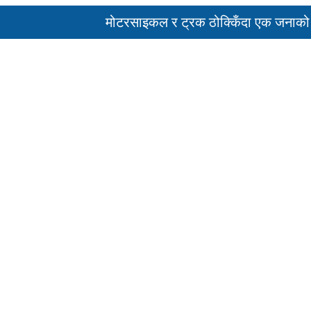
मोटरसाइकल र ट्रक ठोक्किँदा एक जनाको मृत्युु
पहिरो र बाढीका कारण देशका विभिन्न राजमार्ग अव