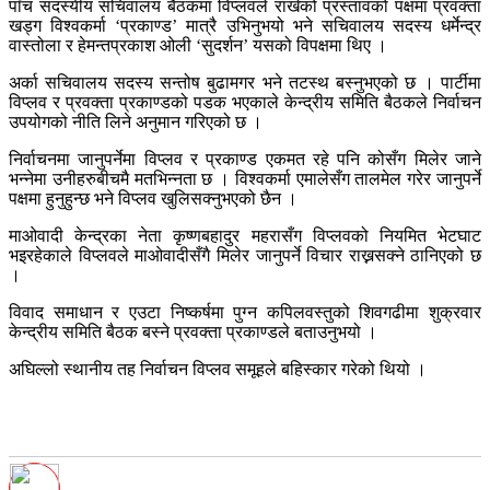
पाँच सदस्यीय सचिवालय बैठकमा विप्लवले राखेको प्रस्तावको पक्षमा प्रवक्ता
खड्ग विश्वकर्मा ‘प्रकाण्ड’ मात्रै उभिनुभयो भने सचिवालय सदस्य धर्मेन्द्र
वास्तोला र हेमन्तप्रकाश ओली ‘सुदर्शन’ यसको विपक्षमा थिए ।
अर्का सचिवालय सदस्य सन्तोष बुढामगर भने तटस्थ बस्नुभएको छ । पार्टीमा
विप्लव र प्रवक्ता प्रकाण्डको पडक भएकाले केन्द्रीय समिति बैठकले निर्वाचन
उपयोगको नीति लिने अनुमान गरिएको छ ।
निर्वाचनमा जानुपर्नेमा विप्लव र प्रकाण्ड एकमत रहे पनि कोसँग मिलेर जाने
भन्नेमा उनीहरुबीचमै मतभिन्नता छ । विश्वकर्मा एमालेसँग तालमेल गरेर जानुपर्ने
पक्षमा हुनुहुन्छ भने विप्लव खुलिसक्नुभएको छैन ।
माओवादी केन्द्रका नेता कृष्णबहादुर महरासँग विप्लवको नियमित भेटघाट
भइरहेकाले विप्लवले माओवादीसँगै मिलेर जानुपर्ने विचार राख्नसक्ने ठानिएको छ
।
विवाद समाधान र एउटा निष्कर्षमा पुग्न कपिलवस्तुको शिवगढीमा शुक्रवार
केन्द्रीय समिति बैठक बस्ने प्रवक्ता प्रकाण्डले बताउनुभयो ।
अघिल्लो स्थानीय तह निर्वाचन विप्लव समूहले बहिस्कार गरेको थियो ।