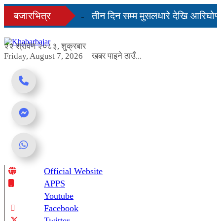
Skip
ी दिनमै सहज हुन्छ’
बजारभित्र
तीन दिन सम्म मुसलधारे देखि आरिघोप्टे
to
content
बण्डा यस्तो छ...
२२ श्रावण २०८३, शुक्रबार
Friday, August 7, 2026
खबर पाइने ठाउँ...
Official Website
Online News Portal
APPS
Youtube
Facebook
Twitter