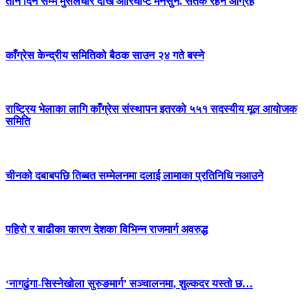
तीन दिन सम्म मुसलधारे देखि आरिघोप्टे मनसुन, सतर्क रहन आग्रह
काँग्रेस केन्द्रीय समितिको बैठक साउन २४ गते बस्ने
राष्ट्रिय भेलाका लागि काँग्रेस संस्थापन इतरको ५५१ सदस्यीय मूल आयोजक
समिति
चीनको दबाबपछि तिब्बत सम्मेलनमा दलाई लामाका प्रतिनिधि नआउने
पहिरो र बाढीका कारण देशका विभिन्न राजमार्ग अवरुद्ध
‘नागढुंगा-सिस्नेखोला सुरुङमार्ग’ सञ्चालनमा, शुल्कदर यस्तो छ…