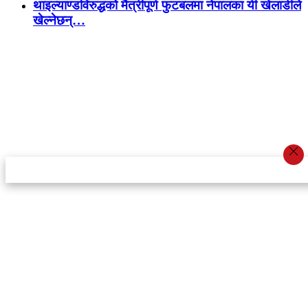
थाइल्याण्डविरुद्धको मैत्रीपूर्ण फुटबलमा नेपालका यी खेलाडीले
खेल्नेछन्…
स्टार इन्नोभेसन एण्ड रिसर्च सेन्टर प्रा.लि.द्वारा सञ्चालित
इमेल:
info@khabarbajar.com
फोन:
९८५८०५०००७, ९८०३९५०००७
सूचना विभाग दर्ता:
३०७०/०७८-०७९
सम्पादकः
डम्बर खड्का