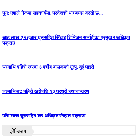
पुन: एमाले-नेकपा सहकार्यमा, प्रदेशको भागबण्डा यस्तो छ…
आठ लाख २१ हजार घुससहित सिँचाइ डिभिजन सर्लाहीका प्रमुख र अधिकृत
पक्राउ
घरमाथि पहिरो खस्दा ३ वर्षीय बालकको मृत्यु, दुई घाइते
घरमाथिबाट पहिरो खसेपछि १३ घरधुरी स्थानान्तरण
पाँच लाख घुससहित कर अधिकृत रंगेहात पक्राऊ
ट्रेन्डिङ्ग