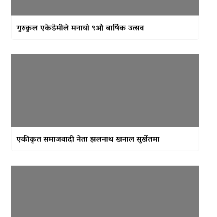
गुरुकुल एकेडेमीले मनायो ९औ बार्षिक उत्सव
एकीकृत समाजवादी नेता झलनाथ खनाल सुर्खेतमा