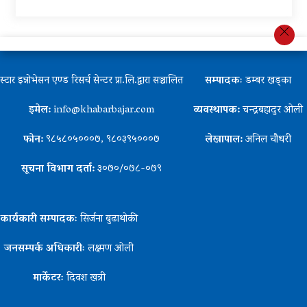
स्टार इन्नोभेसन एण्ड रिसर्च सेन्टर प्रा.लि.द्वारा सञ्चालित
सम्पादकः
डम्बर खड्का
इमेल:
info@khabarbajar.com
व्यवस्थापक:
चन्द्रबहादुर ओली
फोन:
९८५८०५०००७, ९८०३९५०००७
लेखापाल:
अनिल चौधरी
सूचना विभाग दर्ता:
३०७०/०७८-०७९
कार्यकारी सम्पादकः
सिर्जना बुढाथोकी
जनसम्पर्क अधिकारीः
लक्ष्मण ओली
मार्केटरः
दिवश खत्री