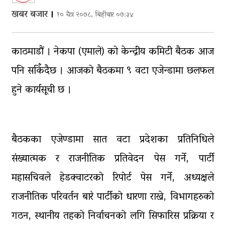
घाइते
खबर बजार
।
१० चैत्र २०७८, बिहीबार ०७:३४
घरमाथिबाट पहिरो खसेपछि १३ घरधुरी स्थानान्तरण
पाँच लाख घुससहित कर अधिकृत रंगेहात पक्राऊ
काठमाडौं । नेकपा (एमाले) को केन्द्रीय कमिटी बैठक आज
पनि सकिँदैछ । आजको बैठकमा ९ वटा एजेन्डामा छलफल
हुने कार्यसूची छ ।
बैठकका एजेण्डामा सात वटा प्रदेशका प्रतिनिधिले
संख्यात्मक र राजनीतिक प्रतिवेदन पेस गर्ने, पार्टी
महासचिवले हेडक्वाटरको रिपोर्ट पेस गर्ने, अध्यक्षले
राजनीतिक परिवर्तन बारे पार्टीको धारणा राख्ने, विभागहरुको
गठन, स्थानीय तहको निर्वाचनको लगि सिफारिस प्रक्रिया र