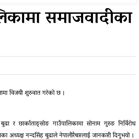
विभिन्न राजमार्ग अवरुद्ध
ालिकामा समाजवादीका
ा,
आठ लाख २१ हजार घुससहित
…
सिँचाइ डिभिजन सर्लाहीका
प्रमुख र अधिकृत पक्राउ
लामा विजयी शुरुवात गरेको छ ।
ुढा र छार्काताङ्सोङ गाउँपालिकामा सोनाम गुरुङ निर्विरोध
 अध्यक्ष नन्दसिंह बुढाले नेपालीरैबारलाई जानकारी दिनुभयो ।