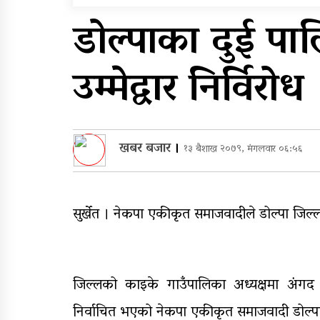
सम्मेलनमा दलाई लामाका
डोल्पाका दुई प
प्रतिनिधि नआउने
पुन: एमाले-नेकपा सहकार्यम
उम्मेद्वार निर्विरोध
प्रदेशको भागबण्डा यस्तो छ
खबर बजार
।
१३ बैशाख २०७९, मंगलवार ०६:५६
सुर्खेत । नेकपा एकीकृत समाजवादीले डोल्पा जिल्
जिल्लको काइके गाउँपालिका अध्यक्षमा अंगद ब
निर्वाचित भएको नेकपा एकीकृत समाजवादी डोल्पाका