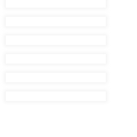
सुरुङमार्ग’ सञ्चालनमा,
शुल्कदर यस्तो छ…
घरमाथि पहिरो खस्दा ३ वर्षीय
बालकको मृत्यु, दुई घाइते