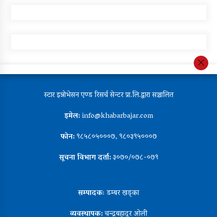
स्टार इन्नोभेसन एण्ड रिसर्च सेन्टर प्रा.लि.द्वारा सञ्चालित
इमेल:
info@khabarbajar.com
फोन:
९८५८०५०००७, ९८०३९५०००७
सूचना विभाग दर्ता:
३०७०/०७८-०७९
सम्पादकः
डम्बर खड्का
व्यवस्थापक:
चन्द्रबहादुर ओली