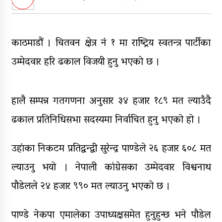
पुन: एमाले-नेकपा सहकार्यमा, प्रदेशको
भागबण्डा यस्तो छ…
आठ लाख २१ हजार घुससहित सिँचाइ
काठमाडौं । चितवन क्षेत्र नं‍ १ मा राष्ट्रिय स्वतन्त्र पार्टीका
डिभिजन सर्लाहीका प्रमुख र अधिकृत
पक्राउ
उम्मेदवार हरि ढकाल विजयी हुनु भएको छ ।
घरमाथि पहिरो खस्दा ३ वर्षीय बालकको
मृत्यु, दुई घाइते
हालै सम्पन्न गतगणना अनुसार ३४ हजार १८९ मत ल्याउँदै
घरमाथिबाट पहिरो खसेपछि १३ घरधुरी
ढकाल प्रतिनिधिसभा सदस्यमा निर्वाचित हुनु भएको हो ।
स्थानान्तरण
उहांका निकटम प्रतिद्वन्द्वी सुरेन्द्र पाण्डेले २६ हजार ६०८ मत
ल्याउनु भयो । नेपाली कांग्रेसका उम्मेदवार विश्वनाथ
पौडेलले २४ हजार ९९० मत ल्याउनु भएको छ ।
पाण्डे नेकपा एमालेका उपाध्यक्षसमेत हुनुहुन्छ भने पौडेल