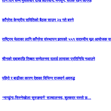
तीन दिन सम्म मुसलधारे देखि आरिघोप्टे मनसुन, सतर्क रहन आग्रह
काँग्रेस केन्द्रीय समितिको बैठक साउन २४ गते बस्ने
राष्ट्रिय भेलाका लागि काँग्रेस संस्थापन इतरको ५५१ सदस्यीय मूल आयोजक स
चीनको दबाबपछि तिब्बत सम्मेलनमा दलाई लामाका प्रतिनिधि नआउने
पहिरो र बाढीका कारण देशका विभिन्न राजमार्ग अवरुद्ध
‘नागढुंगा-सिस्नेखोला सुरुङमार्ग’ सञ्चालनमा, शुल्कदर यस्तो छ…