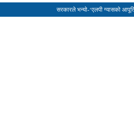
सरकारले भन्यो-‘एलपी ग्यासको आपूर्ति केही 
पुन: एमाले-नेकपा सहकार्यमा, प्रदेशको भागबण