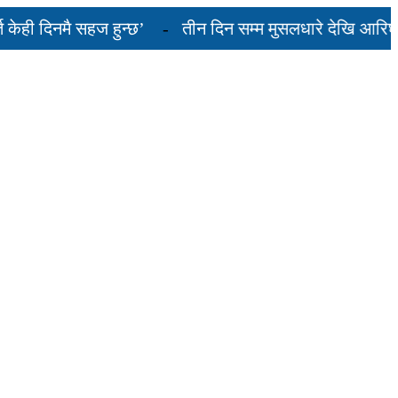
दिनमै सहज हुन्छ’
तीन दिन सम्म मुसलधारे देखि आरिघोप्टे 
्डा यस्तो छ...