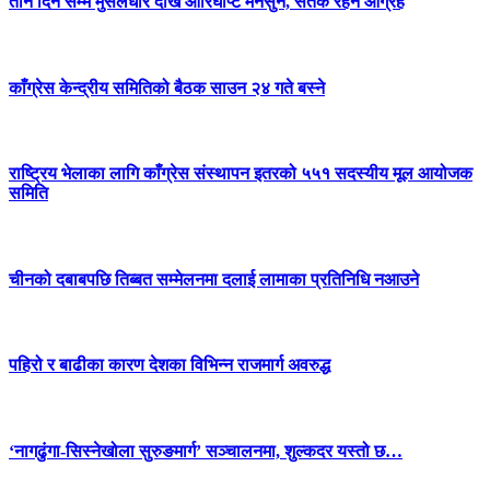
तीन दिन सम्म मुसलधारे देखि आरिघोप्टे मनसुन, सतर्क रहन आग्रह
काँग्रेस केन्द्रीय समितिको बैठक साउन २४ गते बस्ने
राष्ट्रिय भेलाका लागि काँग्रेस संस्थापन इतरको ५५१ सदस्यीय मूल आयोजक
समिति
चीनको दबाबपछि तिब्बत सम्मेलनमा दलाई लामाका प्रतिनिधि नआउने
पहिरो र बाढीका कारण देशका विभिन्न राजमार्ग अवरुद्ध
‘नागढुंगा-सिस्नेखोला सुरुङमार्ग’ सञ्चालनमा, शुल्कदर यस्तो छ…