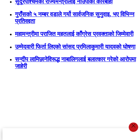
सुदूरपश्चिमकी राज्यमन्त्रीलाई नाउपाको कारबाही
गुराँसको ५ नम्बर वडाले गर्यो सार्वजनिक सुनुवाइ, भए विभिन्न
प्रतिवद्दता
महामन्त्रीमा पराजित महतलाई काँग्रेस प्रवक्ताको जिम्मेवारी
उम्मेदवारी फिर्ता लिएको सांसद प्रमिलाकुमारी यादवको घोषणा
सन्दीप लामिछानेविरूद्ध नाबालिगलाई बलात्कार गरेको आरोपमा
जाहेरी