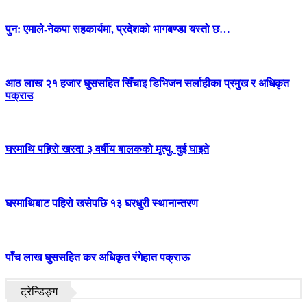
पुन: एमाले-नेकपा सहकार्यमा, प्रदेशको भागबण्डा यस्तो छ…
आठ लाख २१ हजार घुससहित सिँचाइ डिभिजन सर्लाहीका प्रमुख र अधिकृत
पक्राउ
घरमाथि पहिरो खस्दा ३ वर्षीय बालकको मृत्यु, दुई घाइते
घरमाथिबाट पहिरो खसेपछि १३ घरधुरी स्थानान्तरण
पाँच लाख घुससहित कर अधिकृत रंगेहात पक्राऊ
ट्रेन्डिङ्ग