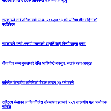
मोटरसाइकल र ट्रक ठोक्किँदा एक जनाको मृत्युु
सरकारले सार्वजनिक गर्‍यो आ.व. २०८२/०८३ को अन्तिम तीन महिनाको
प्रतिवेदन
सरकारले भन्यो-‘एलपी ग्यासको आपूर्ति केही दिनमै सहज हुन्छ’
तीन दिन सम्म मुसलधारे देखि आरिघोप्टे मनसुन, सतर्क रहन आग्रह
काँग्रेस केन्द्रीय समितिको बैठक साउन २४ गते बस्ने
राष्ट्रिय भेलाका लागि काँग्रेस संस्थापन इतरको ५५१ सदस्यीय मूल आयोजक
समिति