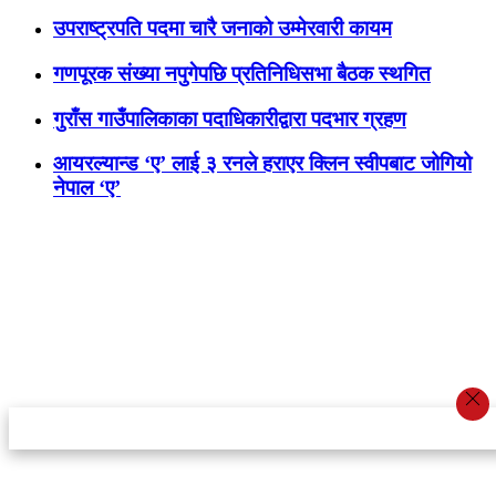
उपराष्ट्रपति पदमा चारै जनाको उम्मेरवारी कायम
गणपूरक संख्या नपुगेपछि प्रतिनिधिसभा बैठक स्थगित
गुराँस गाउँपालिकाका पदाधिकारीद्वारा पदभार ग्रहण
आयरल्यान्ड ‘ए’ लाई ३ रनले हराएर क्लिन स्वीपबाट जोगियो
नेपाल ‘ए’
स्टार इन्नोभेसन एण्ड रिसर्च सेन्टर प्रा.लि.द्वारा सञ्चालित