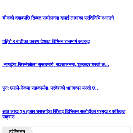
चीनको दबाबपछि तिब्बत सम्मेलनमा दलाई लामाका प्रतिनिधि नआउने
पहिरो र बाढीका कारण देशका विभिन्न राजमार्ग अवरुद्ध
‘नागढुंगा-सिस्नेखोला सुरुङमार्ग’ सञ्चालनमा, शुल्कदर यस्तो छ…
पुन: एमाले-नेकपा सहकार्यमा, प्रदेशको भागबण्डा यस्तो छ…
आठ लाख २१ हजार घुससहित सिँचाइ डिभिजन सर्लाहीका प्रमुख र अधिकृत
पक्राउ
ट्रेन्डिङ्ग