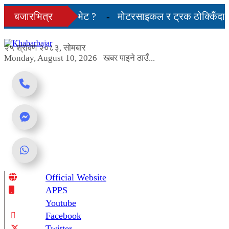
Skip
िन भयो एक्ला-एक्लै भेट ?
बजारभित्र
मोटरसाइकल र ट्रक ठोक्किँदा एक
to
content
माका प्रतिनिधि नआउने
२५ श्रावण २०८३, सोमबार
Monday, August 10, 2026
खबर पाइने ठाउँ...
Official Website
Online News Portal
APPS
Youtube
Facebook
Twitter