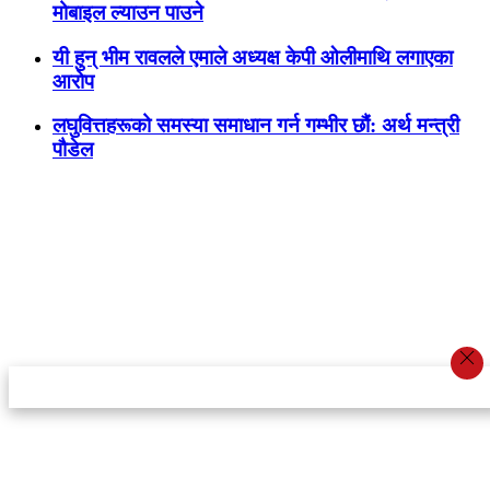
मोबाइल ल्याउन पाउने
यी हुन् भीम रावलले एमाले अध्यक्ष केपी ओलीमाथि लगाएका
आरोप
लघुवित्तहरूको समस्या समाधान गर्न गम्भीर छौं: अर्थ मन्त्री
पौडेल
स्टार इन्नोभेसन एण्ड रिसर्च सेन्टर प्रा.लि.द्वारा सञ्चालित
इमेल:
info@khabarbajar.com