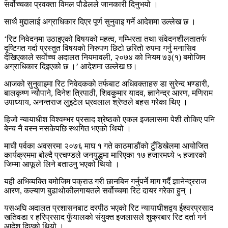
सर्वोच्चका प्रवक्ता विमल पौडेलले जानकारी दिनुभयो ।
साथै मुद्दालाई अग्राधिकार दिएर पूर्ण सुनुवाइ गर्ने आदेशमा उल्लेख छ ।
‘रिट निवेदनमा उठाइएको विषयको महत्व, गम्भिरता तथा संवेदनशीलतातर्फ
दृष्टिगत गर्दा प्रस्तुत विषयको निरुपण छिटो छरितो रुपमा गर्नु मनासिव
देखिएकाले सर्वोच्च अदालत नियमावली, २०७४ को नियम ७३(१) बमोजिम
अग्राधिकार दिइएको छ ।’ आदेशमा उल्लेख छ।
आजको सुनुवाइमा रिट निवेदकको तर्फबाट अधिवक्ताहरु डा सुरेन्द भण्डारी,
बालकृष्ण न्यौपाने, दिनेश त्रिपाठी, शिवकुमार यादव, ज्ञानेन्द्र आरण, मणिराम
उपाध्याय, अनन्तराज लुइटेल ध्रवलाल श्रेष्ठले बहस गरेका थिए ।
हिजो न्यायाधीश विश्वम्भर प्रसाद श्रेष्ठको एकल इजलासमा पेशी तोकिए पनि
बेन्च नै बस्न नसकेपछि स्थगित भएको थियो ।
माघी पर्वका अवसरमा २०७६ माघ १ गते काठमाडौंको टुँडिखेलमा आयोजित
कार्यक्रममा बोल्दै प्रचण्डले जनयुद्धमा मारिएका १७ हजारमध्ये ५ हजारको
जिम्मा आफूले लिने बताउनु भएको थियो ।
यही अभिव्यक्ति बमोजिम पक्राउ गरी छानबिन गर्नुपर्ने माग गर्दै ज्ञानेन्द्रराज
आरण, कल्याण बुढाथोकीलगायतले सर्वोच्चमा रिट दायर गरेका हुन् ।
यसअघि अदालत प्रशासनबाट दरपीठ भएको रिट न्यायाधीशद्वय ईश्वरप्रसाद
खतिवडा र हरिप्रसाद फुँयालको संयुक्त इजलासले शुक्रबार रिट दर्ता गर्न
आदेश दिएको थियो ।