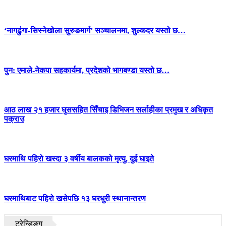
‘नागढुंगा-सिस्नेखोला सुरुङमार्ग’ सञ्चालनमा, शुल्कदर यस्तो छ…
पुन: एमाले-नेकपा सहकार्यमा, प्रदेशको भागबण्डा यस्तो छ…
आठ लाख २१ हजार घुससहित सिँचाइ डिभिजन सर्लाहीका प्रमुख र अधिकृत
पक्राउ
घरमाथि पहिरो खस्दा ३ वर्षीय बालकको मृत्यु, दुई घाइते
घरमाथिबाट पहिरो खसेपछि १३ घरधुरी स्थानान्तरण
ट्रेन्डिङ्ग