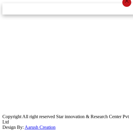
स्टार इन्नोभेसन एण्ड रिसर्च सेन्टर प्रा.लि.द्वारा सञ्चालित
इमेल:
info@khabarbajar.com
फोन:
९८५८०५०००७, ९८०३९५०००७
सूचना विभाग दर्ता:
३०७०/०७८-०७९
सम्पादकः
डम्बर खड्का
व्यवस्थापक:
चन्द्रबहादुर ओली
लेखापाल:
अनिल चौधरी
कार्यकारी सम्पादकः
सिर्जना बुढाथोकी
जनसम्पर्क अधिकारीः
लक्ष्मण ओली
मार्केटरः
दिवश खत्री
Copyright All right reserved Star innovation & Research Center Pvt
Ltd
Design By:
Aarush Creation