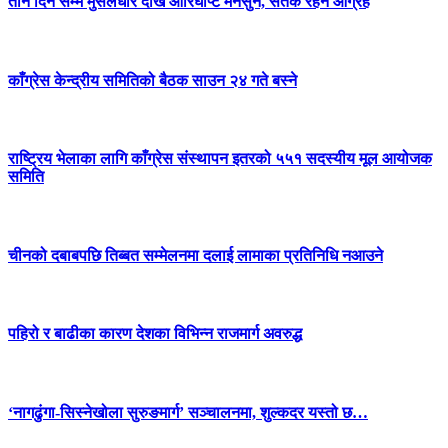
तीन दिन सम्म मुसलधारे देखि आरिघोप्टे मनसुन, सतर्क रहन आग्रह
काँग्रेस केन्द्रीय समितिको बैठक साउन २४ गते बस्ने
राष्ट्रिय भेलाका लागि काँग्रेस संस्थापन इतरको ५५१ सदस्यीय मूल आयोजक
समिति
चीनको दबाबपछि तिब्बत सम्मेलनमा दलाई लामाका प्रतिनिधि नआउने
पहिरो र बाढीका कारण देशका विभिन्न राजमार्ग अवरुद्ध
‘नागढुंगा-सिस्नेखोला सुरुङमार्ग’ सञ्चालनमा, शुल्कदर यस्तो छ…