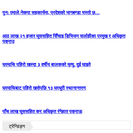
पुन: एमाले-नेकपा सहकार्यमा, प्रदेशको भागबण्डा यस्तो छ…
आठ लाख २१ हजार घुससहित सिँचाइ डिभिजन सर्लाहीका प्रमुख र अधिकृत
पक्राउ
घरमाथि पहिरो खस्दा ३ वर्षीय बालकको मृत्यु, दुई घाइते
घरमाथिबाट पहिरो खसेपछि १३ घरधुरी स्थानान्तरण
पाँच लाख घुससहित कर अधिकृत रंगेहात पक्राऊ
ट्रेन्डिङ्ग