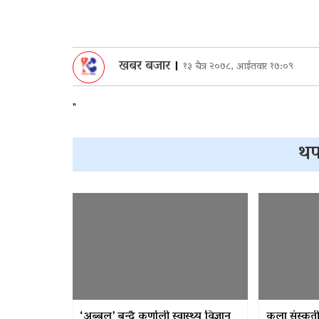
खबर बजार
।
१३ चैत्र २०७८, आईतवार १७:०९
"
थप
‘अब्बल’ बन्दै कर्णाली स्वास्थ्य विज्ञान
कला संस्कृतील