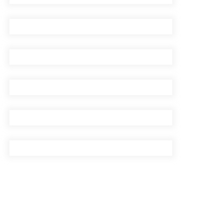
सिँचाइ डिभिजन सर्लाहीका
प्रमुख र अधिकृत पक्राउ
पाँच लाख घुससहित कर
अधिकृत रंगेहात पक्राऊ