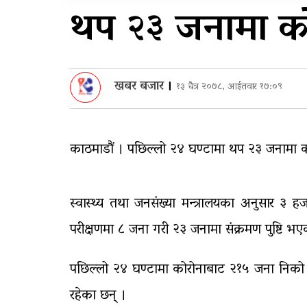
सुरुङमार्ग’ सञ्चालनमा,
थप २३ जनामा को
शुल्कदर यस्तो छ…
घरमाथि पहिरो खस्दा ३ वर्षी
बालकको मृत्यु, दुई घाइते
खबर बजार
।
१३ चैत्र २०७८, आईतवार १७:०९
काठमाडौं । पछिल्लो २४ घण्टामा थप २३ जनामा को
स्वास्थ्य तथा जनसंख्या मन्त्रालयका अनुसार ३
परीक्षणमा ८ जना गरी २३ जनामा संक्रमण पुष्टि भए
पछिल्लो २४ घण्टामा कोरोनाबाट २१५ जना निको
रहेका छन् ।