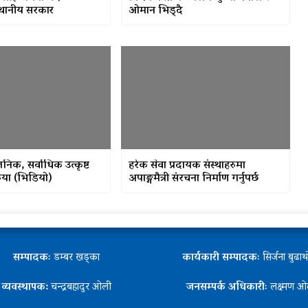
्थानीय सरकार
ओमान भिड्दै
वजनिक, सर्वाधिक उत्कृष्ट
हरेक सेवा प्रदायक संस्थाहरुमा
्रिया (भिडियो)
अपाङ्गमैत्री संरचना निर्माण गर्नुपर्छ
सम्पादकः
डम्बर खड्का
कार्यकारी सम्पादकः
सिर्जना बुढा
व्यवस्थापक:
चन्द्रबहादुर ओली
जनसम्पर्क अधिकारीः
लक्ष्मण ओ