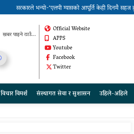
सरकारले भन्यो-‘एलपी ग्यासको आपूर्ति केही दिनमै सहज हुन्छ
पुन: एमाले-नेकपा सहकार्यमा, प्रदेशको भागबण्डा यस्तो छ...
Official Website
खबर पाइने ठाउँ...
APPS
Youtube
Facebook
तीन दिन सम्म मुसलधारे देखि
Twitter
आरिघोप्टे मनसुन, सतर्क रहन
आग्रह
चीनको दबाबपछि तिब्बत
विचार विमर्श
संस्थागत सेवा र सुशासन
उहिले-अहिले
सम्मेलनमा दलाई लामाका
प्रतिनिधि नआउने
पुन: एमाले-नेकपा सहकार्यमा,