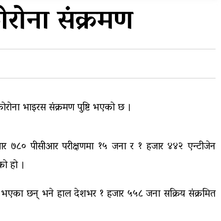
प्रदेशको भागबण्डा यस्तो छ…
रोना संक्रमण
य
घरमाथिबाट पहिरो खसेपछि १३
घरधुरी स्थानान्तरण
रोना भाइरस संक्रमण पुष्टि भएको छ ।
 हजार ७८० पीसीआर परीक्षणमा १५ जना र १ हजार ४४२ एन्टीजेन
को हो ।
 भएका छन् भने हाल देशभर १ हजार ५५८ जना सक्रिय संक्रमित