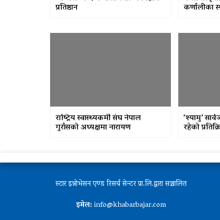
प्रतिष्ठान
कर्णालीका स
राष्ट्रिय स्वास्थ्यकर्मी संघ नेपाल
‘श्यामु’ सार्
गुराँसको अध्यक्षमा नारायण
रहेको प्रतिक
स्टार इन्नोभेसन एण्ड रिसर्च सेन्टर प्रा.लि.द्वारा सञ्चालित
इमेल:
info@khabarbajar.com