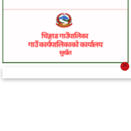
स्टार इन्नोभेसन एण्ड रिसर्च सेन्टर प्रा.लि.द्वारा सञ्चालित
इमेल:
info@khabarbajar.com
फोन:
९८५८०५०००७, ९८०३९५०००७
सूचना विभाग दर्ता:
३०७०/०७८-०७९
सम्पादकः
डम्बर खड्का