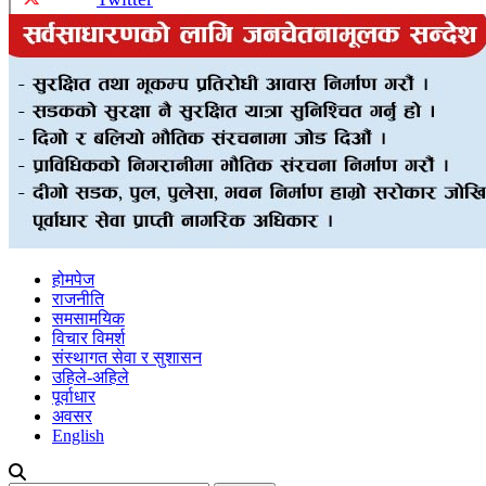
होमपेज
राजनीति
समसामयिक
विचार विमर्श
संस्थागत सेवा र सुशासन
उहिले-अहिले
पूर्वाधार
अवसर
English