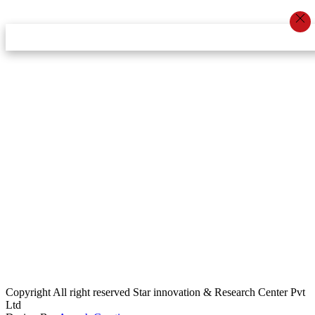
स्टार इन्नोभेसन एण्ड रिसर्च सेन्टर प्रा.लि.द्वारा सञ्चालित
इमेल:
info@khabarbajar.com
फोन:
९८५८०५०००७, ९८०३९५०००७
सूचना विभाग दर्ता:
३०७०/०७८-०७९
सम्पादकः
डम्बर खड्का
व्यवस्थापक:
चन्द्रबहादुर ओली
लेखापाल:
अनिल चौधरी
कार्यकारी सम्पादकः
सिर्जना बुढाथोकी
जनसम्पर्क अधिकारीः
लक्ष्मण ओली
मार्केटरः
दिवश खत्री
Copyright All right reserved Star innovation & Research Center Pvt
Ltd