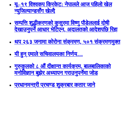
यू–१९ विश्वकप क्रिकेट: नेपालले आज पहिलो खेल
न्युजिल्यान्डसँग खेल्दै
सम्पत्ति शुद्धीकरणको कुसुरमा विष्णु पौडेललाई दोषी
देखाउनुपर्ने आधार भेटिएन, अदालतको आदेशपछि रिहा
थप २६३ जनामा कोरोना संक्रमण, ५०१ संक्रमणमुक्त
यी हुन् एमाले सचिवालयका निर्णय…
गुरुकुलको ८ औं दीक्षान्त कार्यक्रम, बालबालिकाको
मनोविज्ञान बुझेर अध्यापन गराउनुपर्नेमा जोड
प्रधानमन्त्री प्रचण्ड शुक्रबार कतार जाने