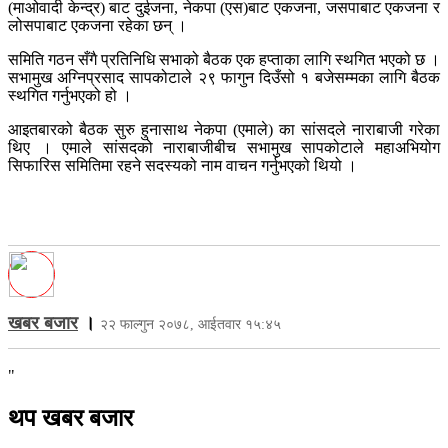
(माओवादी केन्द्र) बाट दुईजना, नेकपा (एस)बाट एकजना, जसपाबाट एकजना र
लोसपाबाट एकजना रहेका छन् ।
समिति गठन सँगै प्रतिनिधि सभाको बैठक एक हप्ताका लागि स्थगित भएको छ ।
सभामुख अग्निप्रसाद सापकोटाले २९ फागुन दिउँसो १ बजेसम्मका लागि बैठक
स्थगित गर्नुभएको हो ।
आइतबारको बैठक सुरु हुनासाथ नेकपा (एमाले) का सांसदले नाराबाजी गरेका
थिए । एमाले सांसदको नाराबाजीबीच सभामुख सापकोटाले महाअभियोग
सिफारिस समितिमा रहने सदस्यको नाम वाचन गर्नुभएको थियो ।
खबर बजार
।
२२ फाल्गुन २०७८, आईतवार १५:४५
"
थप खबर बजार