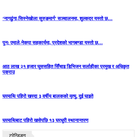
‘नागढुंगा-सिस्नेखोला सुरुङमार्ग’ सञ्चालनमा, शुल्कदर यस्तो छ…
पुन: एमाले-नेकपा सहकार्यमा, प्रदेशको भागबण्डा यस्तो छ…
आठ लाख २१ हजार घुससहित सिँचाइ डिभिजन सर्लाहीका प्रमुख र अधिकृत
पक्राउ
घरमाथि पहिरो खस्दा ३ वर्षीय बालकको मृत्यु, दुई घाइते
घरमाथिबाट पहिरो खसेपछि १३ घरधुरी स्थानान्तरण
ट्रेन्डिङ्ग