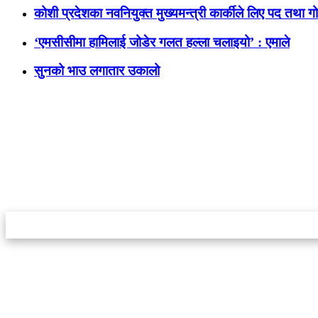
कोशी प्रदेशका नवनियुक्त मुख्यमन्त्री कार्कीले लिए पद तथा
‘एमसीसीमा हामिलाई जोडेर गलत हल्ला चलाइयो’ : एमाले
सुनको भाउ लगातार उकालो
स्टार इन्नोभेसन एण्ड रिसर्च सेन्टर प्रा.लि.द्वारा सञ्चालित
इमेल:
info@khabarbajar.com
फोन:
९८५८०५०००७, ९८०३९५०००७