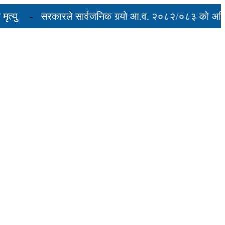
सरकारले सार्वजनिक गर्‍यो आ.व. २०८२/०८३ को अन्तिम ती
रुद्ध