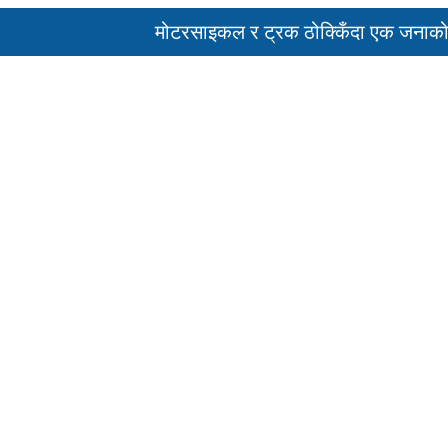
मोटरसाइकल र ट्रक ठोक्किँदा एक जनाको मृत्युु
पहिरो र बाढीका कारण देशका विभिन्न राजमार्ग अव