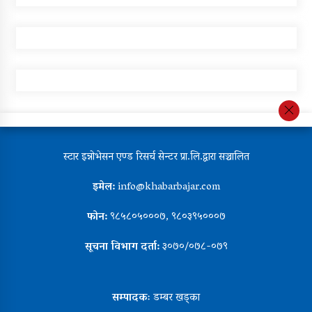
स्टार इन्नोभेसन एण्ड रिसर्च सेन्टर प्रा.लि.द्वारा सञ्चालित
इमेल:
info@khabarbajar.com
फोन:
९८५८०५०००७, ९८०३९५०००७
सूचना विभाग दर्ता:
३०७०/०७८-०७९
सम्पादकः
डम्बर खड्का