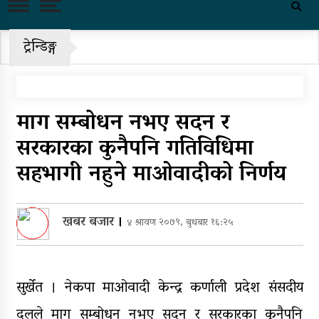
राष्ट्रिय भेलाका लागि काँग्रेस संस्थापन
इतरको ५५१ सदस्यीय मूल आयोजक
समिति
ट्रेन्डिङ्ग
चीनको दबाबपछि तिब्बत सम्मेलनमा
दलाई लामाका प्रतिनिधि नआउने
माग सम्बोधन नभए सदन र
पहिरो र बाढीका कारण देशका विभिन्न
राजमार्ग अवरुद्ध
सरकारका कुनैपनि गतिविधिमा
सहभागी नहुने माओवादीको निर्णय
‘नागढुंगा-सिस्नेखोला सुरुङमार्ग’
सञ्चालनमा, शुल्कदर यस्तो छ…
पुन: एमाले-नेकपा सहकार्यमा, प्रदेशको
खबर बजार
।
४ श्रावण २०७९, बुधबार १६:२५
भागबण्डा यस्तो छ…
आठ लाख २१ हजार घुससहित सिँचाइ
डिभिजन सर्लाहीका प्रमुख र अधिकृत
सुर्खेत । नेकपा माओवादी केन्द्र कर्णाली प्रदेश संसदीय
पक्राउ
दलले माग सम्बोधन नभए सदन र सरकारका कुनैपनि