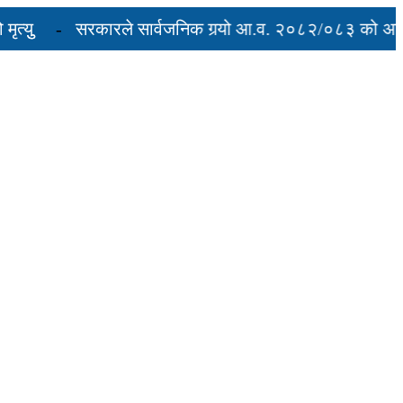
युु
सरकारले सार्वजनिक गर्‍यो आ.व. २०८२/०८३ को अन्तिम 
 अवरुद्ध