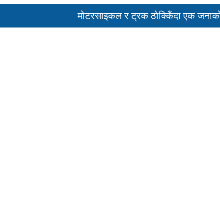
मोटरसाइकल र ट्रक ठोक्किँदा एक जनाको मृत्
पहिरो र बाढीका कारण देशका विभिन्न राजमार्ग