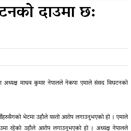
घटनको दाउमा छ:
शुल्कदर यस्तो छ…
त
घरमाथि पहिरो खस्दा ३ वर्षीय
बालकको मृत्यु, दुई घाइते
का अध्यक्ष माधव कुमार नेपालले नेकपा एमाले संसद विघटनको
मीहरुसँगको भेटमा उहाँले यस्तो आरोप लगाउनुभएको हो । एमाले
ाउमा रहेको उहाँले आरोप लगाउनुभएको हो । अध्यक्ष नेपालले