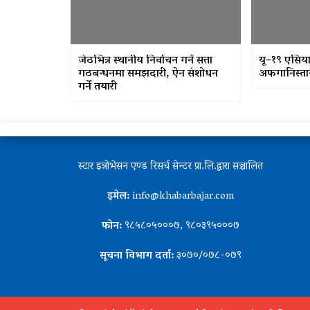
जेठभित्र स्थानीय निर्वाचन गर्ने सत्ता
यू–१९ एसिय
गठबन्धनमा समझदारी, ऐन संशोधन
अफगानिस्ता
गर्ने तयारी
स्टार इन्नोभेसन एण्ड रिसर्च सेन्टर प्रा.लि.द्वारा सञ्चालित
इमेल:
info@khabarbajar.com
फोन:
९८५८०५०००७, ९८०३९५०००७
सूचना विभाग दर्ता:
३०७०/०७८-०७९