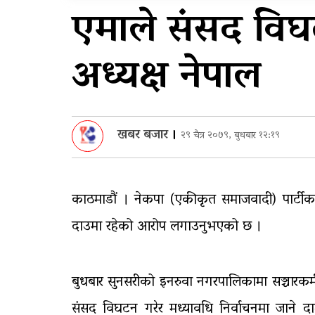
एमाले संसद वि
आठ लाख २१ हजार घुससहि
अध्यक्ष नेपाल
सिँचाइ डिभिजन सर्लाहीका
प्रमुख र अधिकृत पक्राउ
खबर बजार
।
२९ चैत्र २०७९, बुधबार १२:१९
काठमाडौं । नेकपा (एकीकृत समाजवादी) पार्टी
दाउमा रहेको आरोप लगाउनुभएको छ ।
बुधबार सुनसरीको इनरुवा नगरपालिकामा सञ्चारकर्
संसद विघटन गरेर मध्यावधि निर्वाचनमा जाने द