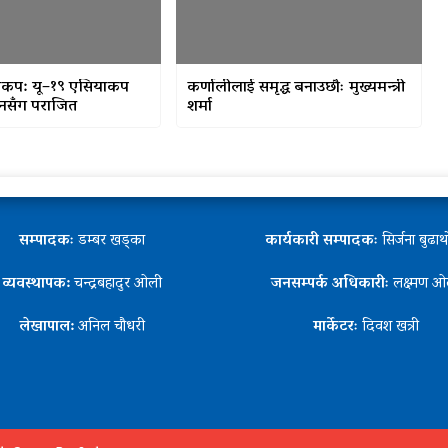
ाकप: यू–१९ एसियाकप
कर्णालीलाई समृद्ध बनाउछौः मुख्यमन्त्री
नसँग पराजित
शर्मा
सम्पादकः
डम्बर खड्का
कार्यकारी सम्पादकः
सिर्जना बुढा
व्यवस्थापक:
चन्द्रबहादुर ओली
जनसम्पर्क अधिकारीः
लक्ष्मण ओ
लेखापाल:
अनिल चौधरी
मार्केटरः
दिवश खत्री