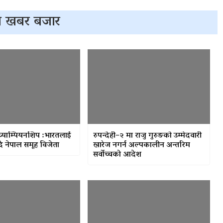
 खबर बजार
च्याम्पियनशिप :भारतलाई
रुपन्देही–२ मा राजु गुरुङको उम्मेदवारी
दै नेपाल समूह विजेता
खारेज नगर्न अल्पकालीन अन्तरिम
सर्वोच्चको आदेश