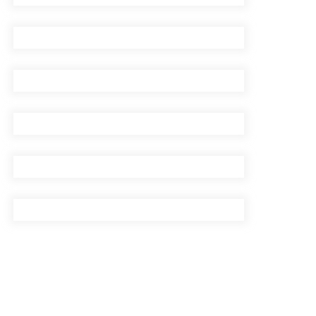
घरमाथिबाट पहिरो खसेपछि १३
घरधुरी स्थानान्तरण