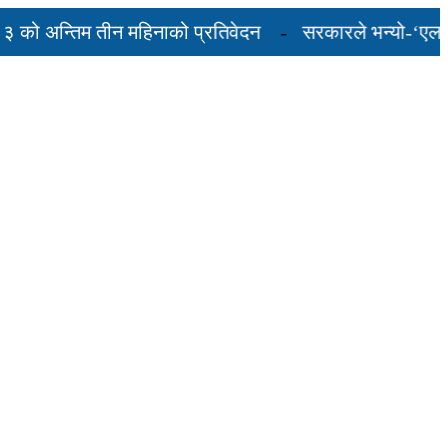
अन्तिम तीन महिनाको प्रतिवेदन
सरकारले भन्यो-‘एलपी ग्यास
ल्कदर यस्तो छ...