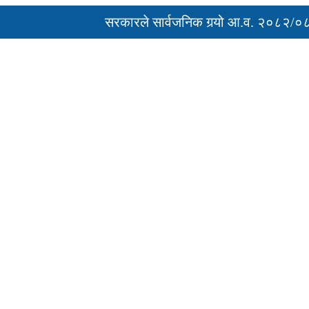
सरकारले सार्वजनिक गर्‍यो आ.व. २०८२/०८३ को 
‘नागढुंगा-सिस्नेखोला सुरुङमार्ग’ सञ्चालनमा, शु