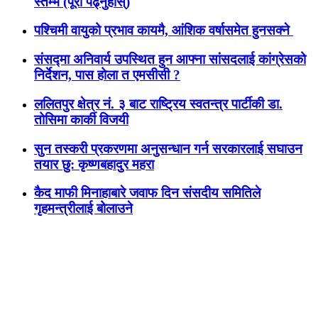
स्तम्भ (पूरा पढ्नुहोस्)
पश्चिमी वायुको प्रभाव कायमै, आंशिक वर्षासमेत हुनसक्ने
संसद्मा अनिवार्य उपस्थित हुन आफ्ना सांसदलाई कांग्रेसको
निर्देशन, पास होला त एमसीसी ?
ललितपुर क्षेत्र नं. ३ बाट राष्ट्रिय स्वतन्त्र पार्टीकी डा.
तोसिमा कार्की विजयी
सुन तस्करी प्रकरणमा अनुसन्धान गर्न सरकारलाई सघाउन
तयार छु: कृष्णबहादुर महरा
कैद माफी मिनाहाबारे जवाफ दिन संसदीय समितिले
गृहमन्त्रीलाई बोलाउने