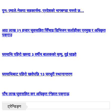
पुन: एमाले-नेकपा सहकार्यमा, प्रदेशको भागबण्डा यस्तो छ…
आठ लाख २१ हजार घुससहित सिँचाइ डिभिजन सर्लाहीका प्रमुख र अधिकृत
पक्राउ
घरमाथि पहिरो खस्दा ३ वर्षीय बालकको मृत्यु, दुई घाइते
घरमाथिबाट पहिरो खसेपछि १३ घरधुरी स्थानान्तरण
पाँच लाख घुससहित कर अधिकृत रंगेहात पक्राऊ
ट्रेन्डिङ्ग