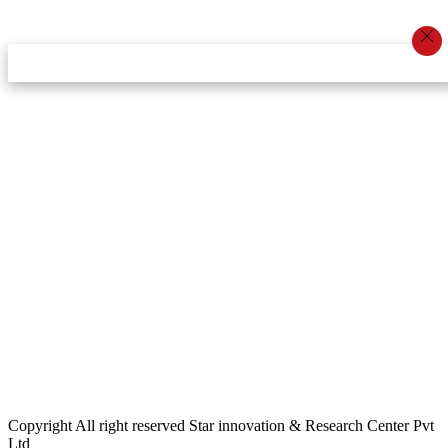
स्टार इन्नोभेसन एण्ड रिसर्च सेन्टर प्रा.लि.द्वारा सञ्चालित
इमेल:
info@khabarbajar.com
फोन:
९८५८०५०००७, ९८०३९५०००७
सूचना विभाग दर्ता:
३०७०/०७८-०७९
सम्पादकः
डम्बर खड्का
व्यवस्थापक:
चन्द्रबहादुर ओली
लेखापाल:
अनिल चौधरी
कार्यकारी सम्पादकः
सिर्जना बुढाथोकी
जनसम्पर्क अधिकारीः
लक्ष्मण ओली
मार्केटरः
दिवश खत्री
Copyright All right reserved Star innovation & Research Center Pvt
Ltd