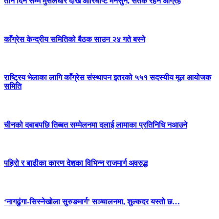
तीन दिन सम्म मुसलधारे देखि आरिघोप्टे मनसुन, सतर्क रहन आग्रह
काँग्रेस केन्द्रीय समितिको बैठक साउन २४ गते बस्ने
राष्ट्रिय भेलाका लागि काँग्रेस संस्थापन इतरको ५५१ सदस्यीय मूल आयोजक
समिति
चीनको दबाबपछि तिब्बत सम्मेलनमा दलाई लामाका प्रतिनिधि नआउने
पहिरो र बाढीका कारण देशका विभिन्न राजमार्ग अवरुद्ध
‘नागढुंगा-सिस्नेखोला सुरुङमार्ग’ सञ्चालनमा, शुल्कदर यस्तो छ…